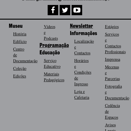
Museu
Vídeos
Newsletter
Estágios
e
História
Informações
Serviços
Podcasts
e
Localização
Edifício
Programação
Contactos
e
Centro
Profissionais
Contactos
Educação
de
Imprensa
Serviço
Horários
Documentação
Educativo
e
Mecenas
Coleção
Condições
e
Materiais
Edições
de
Parcerias
Pedagógicos
Ingresso
Fotografia
Loja e
e
Cafetaria
Documentação
Cedência
de
Espaços
Avisos
Legais