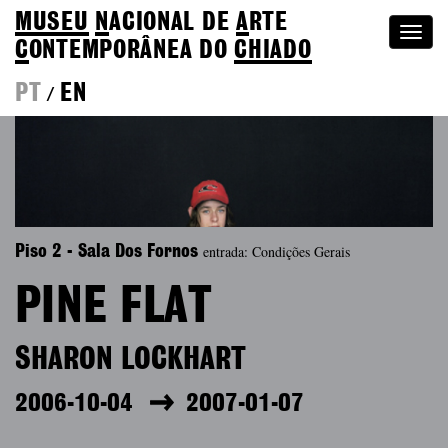
MUSEU
N
ACIONAL
DE
A
RTE
Togg
C
ONTEMPORÂNEA DO
CHIADO
navi
PT
EN
/
entrada: Condições Gerais
Piso 2 - Sala Dos Fornos
PINE FLAT
SHARON LOCKHART
2006-10-04
2007-01-07