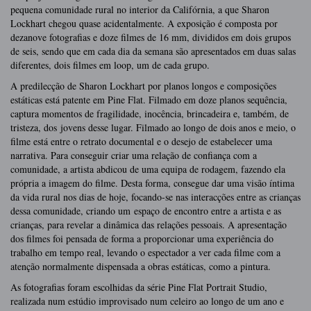
pequena comunidade rural no interior da Califórnia, a que Sharon
Lockhart chegou quase acidentalmente. A exposição é composta por
dezanove fotografias e doze filmes de 16 mm, divididos em dois grupos
de seis, sendo que em cada dia da semana são apresentados em duas salas
diferentes, dois filmes em loop, um de cada grupo.
A predilecção de Sharon Lockhart por planos longos e composições
estáticas está patente em Pine Flat. Filmado em doze planos sequência,
captura momentos de fragilidade, inocência, brincadeira e, também, de
tristeza, dos jovens desse lugar. Filmado ao longo de dois anos e meio, o
filme está entre o retrato documental e o desejo de estabelecer uma
narrativa. Para conseguir criar uma relação de confiança com a
comunidade, a artista abdicou de uma equipa de rodagem, fazendo ela
própria a imagem do filme. Desta forma, consegue dar uma visão íntima
da vida rural nos dias de hoje, focando-se nas interacções entre as crianças
dessa comunidade, criando um espaço de encontro entre a artista e as
crianças, para revelar a dinâmica das relações pessoais. A apresentação
dos filmes foi pensada de forma a proporcionar uma experiência do
trabalho em tempo real, levando o espectador a ver cada filme com a
atenção normalmente dispensada a obras estáticas, como a pintura.
As fotografias foram escolhidas da série Pine Flat Portrait Studio,
realizada num estúdio improvisado num celeiro ao longo de um ano e