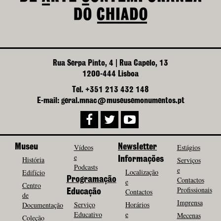
Rua Serpa Pinto, 4 | Rua Capelo, 13
1200-444 Lisboa
Tel. +351 213 432 148
E-mail: geral.mnac@museusemonumentos.pt
Museu
Vídeos
Newsletter
Estágios
e
História
Informações
Serviços
Podcasts
e
Localização
Edifício
Programação
Contactos
e
Centro
Profissionais
Contactos
Educação
de
Imprensa
Serviço
Horários
Documentação
Educativo
e
Mecenas
Coleção