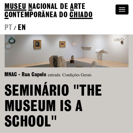
MUSEU
N
ACIONAL
DE
A
RTE
Togg
C
ONTEMPORÂNEA DO
CHIADO
navi
PT
EN
/
entrada: Condições Gerais
MNAC - Rua Capelo
SEMINÁRIO "THE
MUSEUM IS A
SCHOOL"