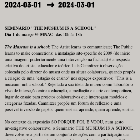
2024-03-01
2024-03-01
SEMINÁRIO "THE MUSEUM IS A SCHOOL"
Dia 1 de março @ MNAC
das 10h às 18h
The Museum is a school
; The Artist learns to communicate; The Public
learns to make connections: a instalação site-specific de 2009 (de início
uma imagem, posteriormente uma intervenção na fachada) é a resposta
criativa do artista, educador e teórico Luis Camnitzer à observação
colocada pelo diretor do museu onde na altura colaborava, quando propôs
a criação de uma "estação de ensino" nos espaços expositivos: "This is a
museum, not a school." Rejeitada a sua ideia de museu como laboratório
vivo de interseção entre a educação, a mediação e a arte contemporânea,
lugar de ensaio para projetos colaborativos que interrogam modelos e
categorias fixadas, Camnitzer propõe um fórum de reflexão e uma
possível inversão de papéis: quem ensina, aprende; quem aprende, ensina.
No contexto da exposição SÓ PORQUE FOI, E VOOU, num gesto
investigativo colaborativo, o Seminário THE MUSEUM IS A SCHOOL
desenvolve-se a partir de um conjunto de ações com a participação das