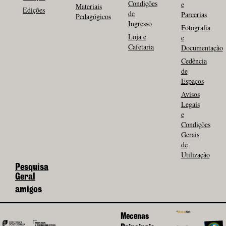
Condições
e
Materiais
Edições
de
Parcerias
Pedagógicos
Ingresso
Fotografia
Loja e
e
Cafetaria
Documentação
Cedência
de
Espaços
Avisos
Legais
e
Condições
Gerais
de
Utilização
Pesquisa
Geral
amigos
Mecenas