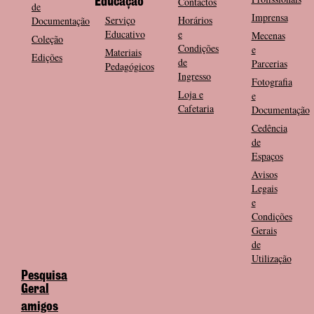
Contactos
Educação
de
Imprensa
Serviço
Horários
Documentação
Educativo
e
Mecenas
Coleção
Condições
e
Materiais
Edições
de
Parcerias
Pedagógicos
Ingresso
Fotografia
Loja e
e
Cafetaria
Documentação
Cedência
de
Espaços
Avisos
Legais
e
Condições
Gerais
de
Utilização
Pesquisa
Geral
amigos