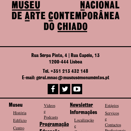
Rua Serpa Pinto, 4 | Rua Capelo, 13
1200-444 Lisboa
Tel. +351 213 432 148
E-mail: geral.mnac@museusemonumentos.pt
Museu
Vídeos
Newsletter
Estágios
e
História
Informações
Serviços
Podcasts
e
Localização
Edifício
Programação
Contactos
e
Centro
Profissionais