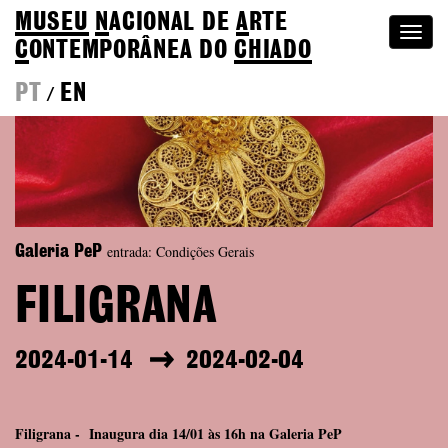
MUSEU
N
ACIONAL
DE
A
RTE
Togg
C
ONTEMPORÂNEA DO
CHIADO
navi
PT
EN
/
entrada: Condições Gerais
Galeria PeP
FILIGRANA
2024-01-14
2024-02-04
Filigrana - Inaugura dia 14/01 às 16h na Galeria PeP