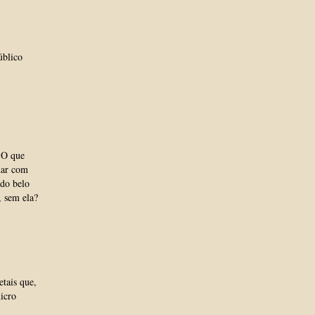
úblico
 O que
dar com
 do belo
, sem ela?
tais que,
icro