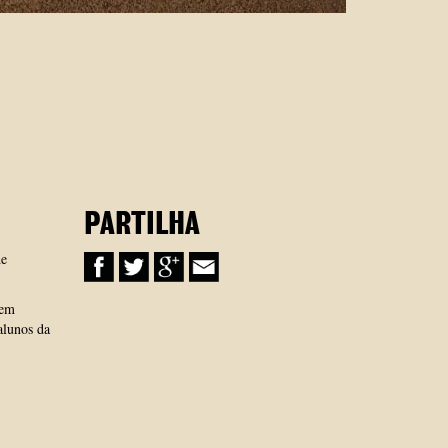
PARTILHA
de
 em
alunos da