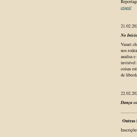
Reportag
cragg/
21.02.2
No Iníci
Vasari ch
nos rodea
analisa e
invisível
coisas es
de liberd
22.02.2
Dança c
.............
Outras 
Inscriçõe