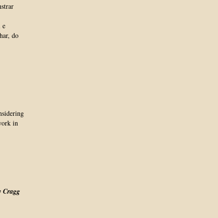
strar
 e
har, do
nsidering
work in
y Cragg