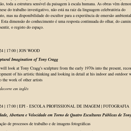
o, toda a estrutura sensível da paisagem à escala humana. As obras vêm demon
nese do trabalho investigativo, não está na raiz da linguagem celebratória do
, mas na disponibilidade do escultor para a experiência de emersão ambiental
 Esta dimensão do conhecimento é uma resposta continuada do olhar, do camin
sentir, o registo do espaço.
24 | 17:00 | JON WOOD
ptural Imagination of Tony Cragg
 will look at Tony Cragg's sculpture from the early 1970s into the present, reco
opment of his artistic thinking and looking in detail at his indoor and outdoor 
to the work of other artists
decorre em inglês
024 | 17:00 | EPI - ESCOLA PROFISSIONAL DE IMAGEM | FOTOGRAFIA
idade, Abertura e Velocidade em Torno de Quatro Esculturas Públicas de Ton
ção de processos de trabalho e de imagens fotográficas