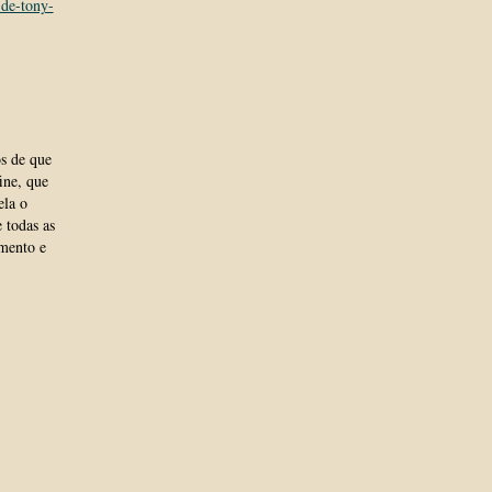
-de-tony-
os de que
ine, que
ela o
 todas as
imento e