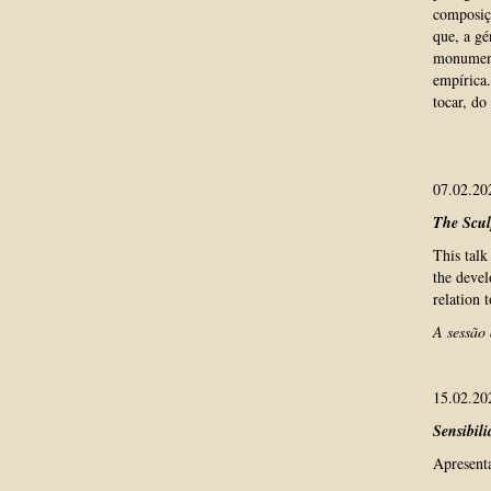
composiçã
que, a gé
monumento
empírica.
tocar, do 
07.02.20
The Scul
This talk
the devel
relation 
A sessão 
15.02.2
Sensibil
Apresenta