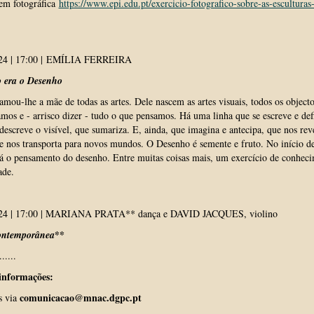
em fotográfica
https://www.epi.edu.pt/exercicio-fotografico-sobre-as-esculturas
024 | 17:00 | EMÍLIA FERREIRA
o era o Desenho
amou-lhe a mãe de todas as artes. Dele nascem as artes visuais, todos os object
mos e - arrisco dizer - tudo o que pensamos. Há uma linha que se escreve e def
 descreve o visível, que sumariza. E, ainda, que imagina e antecipa, que nos rev
 e nos transporta para novos mundos. O Desenho é semente e fruto. No início de
tá o pensamento do desenho. Entre muitas coisas mais, um exercício de conhec
ade.
024 | 17:00 | MARIANA PRATA** dança e DAVID JACQUES, violino
**
ontemporânea
......
informações:
comunicacao@mnac.dgpc.pt
s via