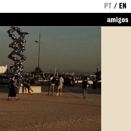
PT
/
EN
amigos