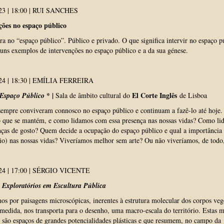
23 | 18:00 | RUI SANCHES
ções no espaço público
ra no “espaço público”. Público e privado. O que significa intervir no espaço p
uns exemplos de intervenções no espaço público e a da sua génese.
24 | 18:30 | EMÍLIA FERREIRA
* |
El Corte Inglês
 Espaço Público
Sala de âmbito cultural
do
de Lisboa
sempre conviveram connosco no espaço público e continuam a fazê-lo até hoje.
 que se mantém, e como lidamos com essa presença nas nossas vidas? Como li
nças de gosto? Quem decide a ocupação do espaço público e qual a importância
io) nas nossas vidas? Viveríamos melhor sem arte? Ou não viveríamos, de todo
24 | 17:00 | SÉRGIO VICENTE
s Exploratórios em Escultura Pública
 por paisagens microscópicas, inerentes à estrutura molecular dos corpos vege
medida, nos transporta para o desenho, uma macro-escala do território. Estas m
 são espaços de grandes potencialidades plásticas e que resumem, no campo da