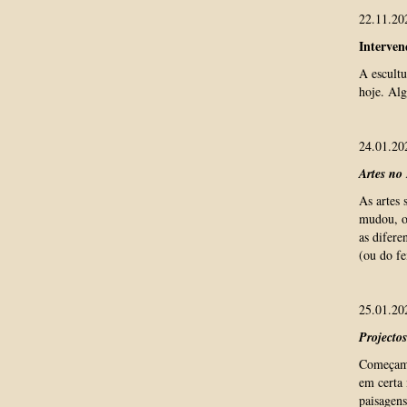
22.11.20
Interven
A escultu
hoje. Alg
24.01.20
Artes no
As artes 
mudou, o
as difere
(ou do fe
25.01.20
Projecto
Começamos
em certa 
paisagens