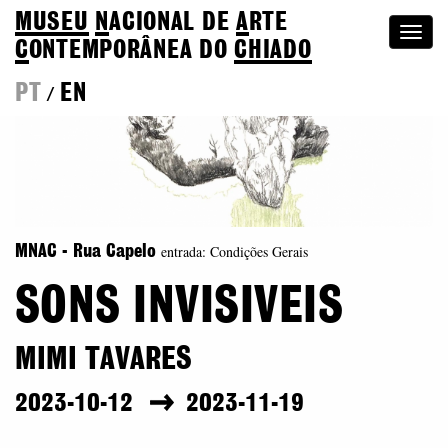
MUSEU
N
ACIONAL
DE
A
RTE
Togg
C
ONTEMPORÂNEA DO
CHIADO
navi
PT
EN
/
entrada: Condições Gerais
MNAC - Rua Capelo
SONS INVISIVEIS
MIMI TAVARES
2023-10-12
2023-11-19