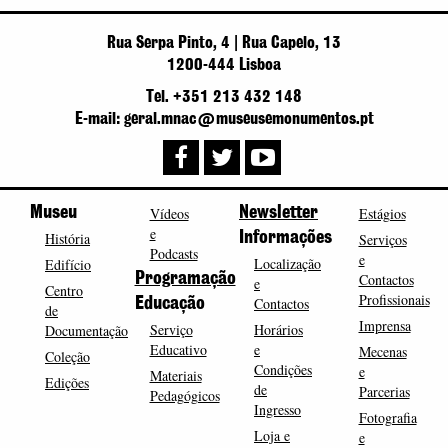
Rua Serpa Pinto, 4 | Rua Capelo, 13
1200-444 Lisboa
Tel. +351 213 432 148
E-mail: geral.mnac@museusemonumentos.pt
Museu
Vídeos
Newsletter
Estágios
e
História
Informações
Serviços
Podcasts
e
Localização
Edifício
Programação
Contactos
e
Centro
Profissionais
Contactos
Educação
de
Imprensa
Serviço
Horários
Documentação
Educativo
e
Mecenas
Coleção
Condições
e
Materiais
Edições
de
Parcerias
Pedagógicos
Ingresso
Fotografia
Loja e
e