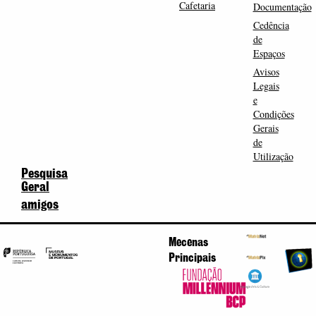
Cafetaria
Documentação
Cedência
de
Espaços
Avisos
Legais
e
Condições
Gerais
de
Utilização
Pesquisa
Geral
amigos
Mecenas
Principais