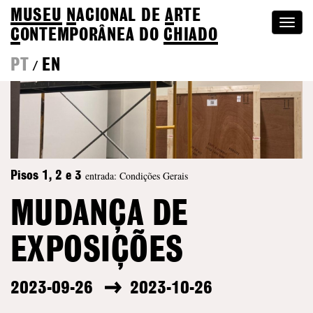
MUSEU
N
ACIONAL
DE
A
RTE
Togg
C
ONTEMPORÂNEA DO
CHIADO
navi
PT
EN
/
entrada: Condições Gerais
Pisos 1, 2 e 3
MUDANÇA DE
EXPOSIÇÕES
2023-09-26
2023-10-26