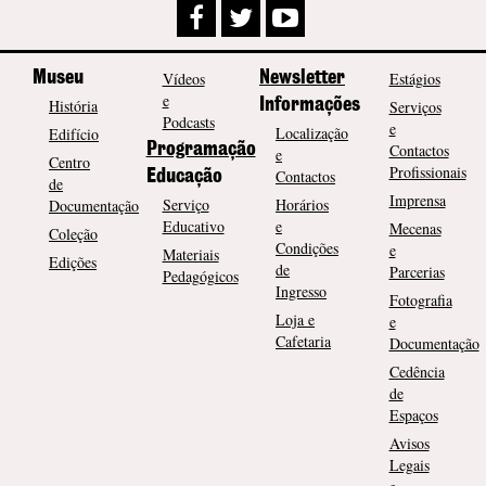
Museu
Vídeos
Newsletter
Estágios
e
História
Informações
Serviços
Podcasts
e
Localização
Edifício
Programação
Contactos
e
Centro
Profissionais
Contactos
Educação
de
Imprensa
Serviço
Horários
Documentação
Educativo
e
Mecenas
Coleção
Condições
e
Materiais
Edições
de
Parcerias
Pedagógicos
Ingresso
Fotografia
Loja e
e
Cafetaria
Documentação
Cedência
de
Espaços
Avisos
Legais