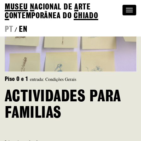
MUSEU
N
ACIONAL
DE
A
RTE
Togg
C
ONTEMPORÂNEA DO
CHIADO
navi
PT
EN
/
entrada: Condições Gerais
Piso 0 e 1
ACTIVIDADES PARA
FAMILIAS