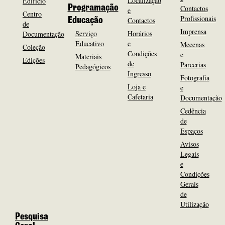
Localização
Edifício
Programação
Contactos
e
Centro
Profissionais
Contactos
Educação
de
Imprensa
Serviço
Horários
Documentação
Educativo
e
Mecenas
Coleção
Condições
e
Materiais
Edições
de
Parcerias
Pedagógicos
Ingresso
Fotografia
Loja e
e
Cafetaria
Documentação
Cedência
de
Espaços
Avisos
Legais
e
Condições
Gerais
de
Utilização
Pesquisa