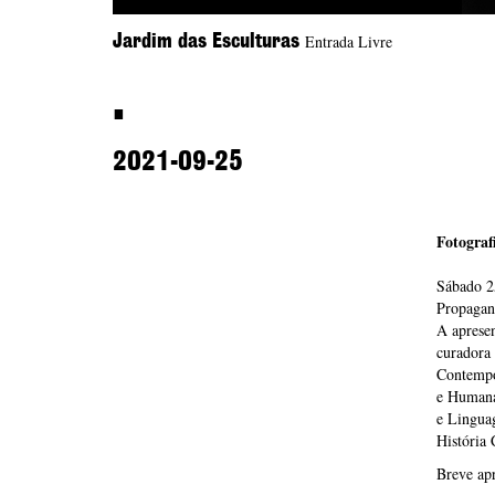
Entrada Livre
Jardim das Esculturas
.
2021-09-25
Fotograf
Sábado 25
Propagan
A apresen
curadora
Contempor
e Humana
e Linguag
História
Breve apr