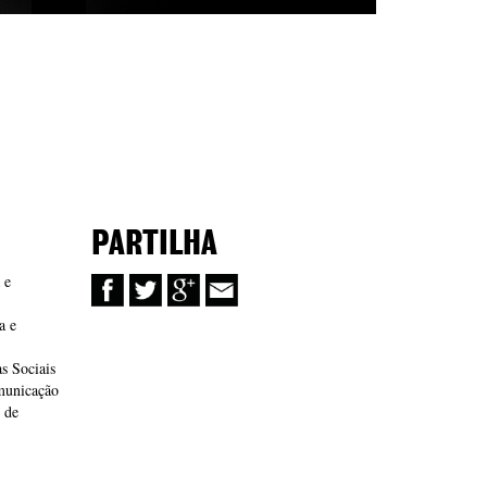
PARTILHA
 e
a e
s Sociais
municação
 de