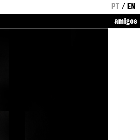
PT
/
EN
amigos