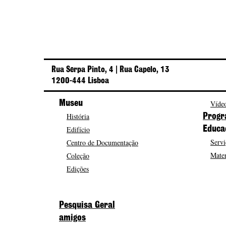
Rua Serpa Pinto, 4 | Rua Capelo, 13
1200-444 Lisboa
Museu
Vídeo
História
Progr
Edifício
Educa
Servi
Centro de Documentação
Mater
Coleção
Edições
Pesquisa Geral
amigos