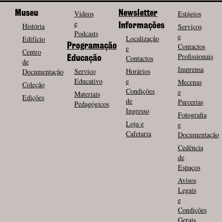
Museu
Vídeos
Newsletter
Estágios
e
História
Informações
Serviços
Podcasts
e
Localização
Edifício
Programação
Contactos
e
Centro
Profissionais
Contactos
Educação
de
Imprensa
Serviço
Horários
Documentação
Educativo
e
Mecenas
Coleção
Condições
e
Materiais
Edições
de
Parcerias
Pedagógicos
Ingresso
Fotografia
Loja e
e
Cafetaria
Documentação
Cedência
de
Espaços
Avisos
Legais
e
Condições
Gerais