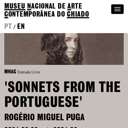
MUSEU
N
ACIONAL
DE
A
RTE
Togg
C
ONTEMPORÂNEA DO
CHIADO
navi
PT
EN
/
Entrada Livre
MNAC
'SONNETS FROM THE
PORTUGUESE'
ROGÉRIO MIGUEL PUGA