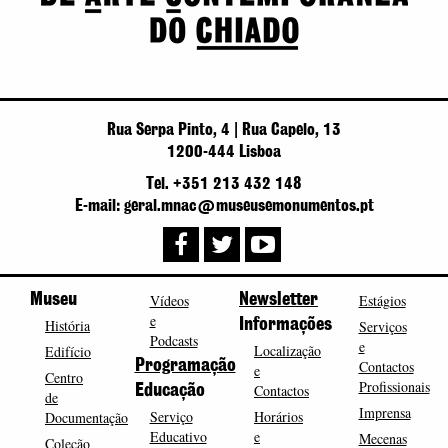
Rua Serpa Pinto, 4 | Rua Capelo, 13
1200-444 Lisboa
Tel. +351 213 432 148
E-mail: geral.mnac@museusemonumentos.pt
Museu
Vídeos
Newsletter
Estágios
e
História
Informações
Serviços
Podcasts
e
Localização
Edifício
Programação
Contactos
e
Centro
Profissionais
Contactos
Educação
de
Imprensa
Serviço
Horários
Documentação
Educativo
e
Mecenas
Coleção