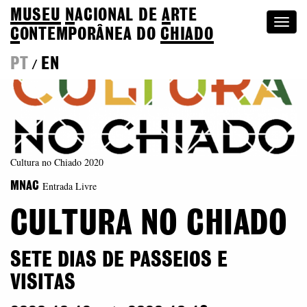
MUSEU
N
ACIONAL
DE
A
RTE
Togg
C
ONTEMPORÂNEA DO
CHIADO
navi
PT
EN
/
Cultura no Chiado 2020
Entrada Livre
MNAC
CULTURA NO CHIADO
SETE DIAS DE PASSEIOS E
VISITAS