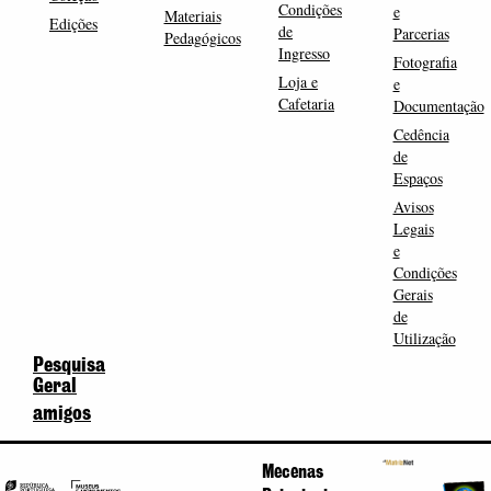
Condições
e
Materiais
Edições
de
Parcerias
Pedagógicos
Ingresso
Fotografia
Loja e
e
Cafetaria
Documentação
Cedência
de
Espaços
Avisos
Legais
e
Condições
Gerais
de
Utilização
Pesquisa
Geral
amigos
Mecenas