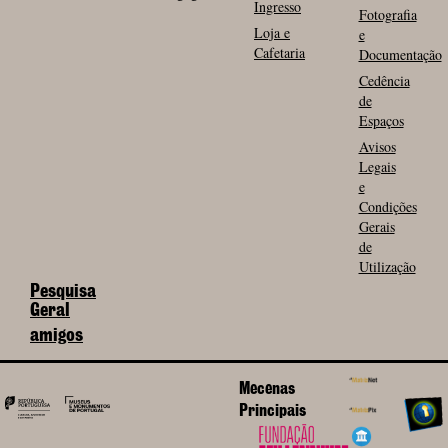
Ingresso
Fotografia
Loja e
e
Cafetaria
Documentação
Cedência
de
Espaços
Avisos
Legais
e
Condições
Gerais
de
Utilização
Pesquisa
Geral
amigos
Mecenas
Principais