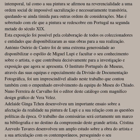
intemporal, tal como a sua pintura se afirmou na reverencialidade a uma
ordem social de impossível sacralização e necessariamente transitória,
quedando-se ainda tímida para outras ordens de considerações. Mas é
sobretudo com ele que a pintura se redescobre em Portugal na segunda
metade do século XIX.
Esta exposição foi possível pela colaboração de todos os coleccionadores
e entidades que disponibilizaram as suas obras para a sua realização.
António Osório de Castro foi de uma extrema generosidade ao
disponibilizar o espólio de Miguel Lupi e facultar o seu conhecimento
sobre o artista, o que contribuiu decisivamente para a investigação e
exposição que agora se apresenta. O Instituto Português de Museus,
através das suas equipas e especialmente da Divisão de Documentação
Fotográfica, foi um imprescindível aliado neste trabalho que contou
também com o empenhado envolvimento da equipa do Museu do Chiado.
Nuno Ferreira de Carvalho foi o editor deste catálogo com magnífico
design gráfico de Vera Velez.
Adelaide Ginga Tchen desenvolveu um importante ensaio sobre a
afectação da realidade na pintura de Lupi e a sua relação com as questões
políticas da época. O trabalho das comissárias será certamente um marco
na bibliografia e no destino da compreensão deste grande artista. Cristina
Azevedo Tavares desenvolveu um amplo estudo sobre a obra do artista e
a sua articulação com os contemporâneos, perseguindo o seu