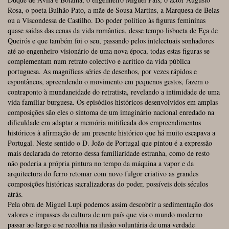
Rosa, o poeta Bulhão Pato, a mãe de Sousa Martins, a Marquesa de Belas
ou a Viscondessa de Castilho. Do poder político às figuras femininas
quase saídas das cenas da vida romântica, desse tempo lisboeta de Eça de
Queirós e que também foi o seu, passando pelos intelectuais sonhadores
até ao engenheiro visionário de uma nova época, todas estas figuras se
complementam num retrato colectivo e acrítico da vida pública
portuguesa. As magníficas séries de desenhos, por vezes rápidos e
espontâneos, apreendendo o movimento em pequenos gestos, fazem o
contraponto à mundaneidade do retratista, revelando a intimidade de uma
vida familiar burguesa. Os episódios históricos desenvolvidos em amplas
composições são eles o sintoma de um imaginário nacional enredado na
dificuldade em adaptar a memória mitificada dos empreendimentos
históricos à afirmação de um presente histórico que há muito escapava a
Portugal. Neste sentido o D. João de Portugal que pintou é a expressão
mais declarada do retorno dessa familiaridade estranha, como de resto
não poderia a própria pintura no tempo da máquina a vapor e da
arquitectura do ferro retomar com novo fulgor criativo as grandes
composições históricas sacralizadoras do poder, possíveis dois séculos
atrás.
Pela obra de Miguel Lupi podemos assim descobrir a sedimentação dos
valores e impasses da cultura de um país que via o mundo moderno
passar ao largo e se recolhia na ilusão voluntária de uma verdade