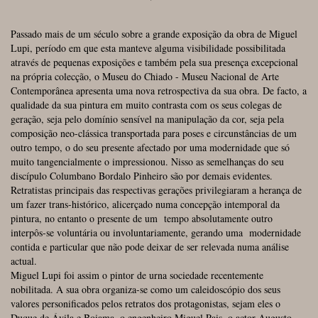
Passado mais de um século sobre a grande exposição da obra de Miguel
Lupi, período em que esta manteve alguma visibilidade possibilitada
através de pequenas exposições e também pela sua presença excepcional
na própria colecção, o Museu do Chiado - Museu Nacional de Arte
Contemporânea apresenta uma nova retrospectiva da sua obra. De facto, a
qualidade da sua pintura em muito contrasta com os seus colegas de
geração, seja pelo domínio sensível na manipulação da cor, seja pela
composição neo-clássica transportada para poses e circunstâncias de um
outro tempo, o do seu presente afectado por uma modernidade que só
muito tangencialmente o impressionou. Nisso as semelhanças do seu
discípulo Columbano Bordalo Pinheiro são por demais evidentes.
Retratistas principais das respectivas gerações privilegiaram a herança de
um fazer trans-histórico, alicerçado numa concepção intemporal da
pintura, no entanto o presente de um tempo absolutamente outro
interpôs-se voluntária ou involuntariamente, gerando uma modernidade
contida e particular que não pode deixar de ser relevada numa análise
actual.
Miguel Lupi foi assim o pintor de urna sociedade recentemente
nobilitada. A sua obra organiza-se como um caleidoscópio dos seus
valores personificados pelos retratos dos protagonistas, sejam eles o
Duque de Ávila e Boiama, o engenheiro Miguel Pais, o actor Augusto