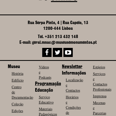
Rua Serpa Pinto, 4 | Rua Capelo, 13
1200-444 Lisboa
Tel. +351 213 432 148
E-mail: geral.mnac@museusemonumentos.pt
Museu
Vídeos
Newsletter
Estágios
e
História
Informações
Serviços
Podcasts
e
Localização
Edifício
Programação
Contactos
e
Centro
Profissionais
Contactos
Educação
de
Imprensa
Serviço
Horários
Documentação
Educativo
e
Mecenas
Coleção
Condições
e
Materiais
Edições
de
Parcerias
Pedagógicos