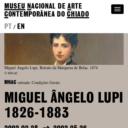
MUSEU
N
ACIONAL
DE
A
RTE
Togg
C
ONTEMPORÂNEA DO
CHIADO
navi
PT
EN
/
Miguel Ângelo Lupi, Retrato da Marquesa de Belas, 1874
© MNAC
entrada: Condições Gerais
MNAC
MIGUEL ÂNGELO LUPI
1826-1883