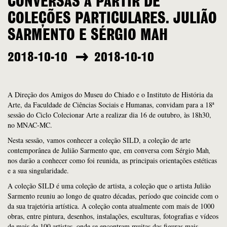
CONVERSAS A PARTIR DE
COLEÇÕES PARTICULARES. JULIÃO
SARMENTO E SÉRGIO MAH
2018-10-10
2018-10-10
A Direção dos Amigos do Museu do Chiado e o Instituto de História da
Arte, da Faculdade de Ciências Sociais e Humanas, convidam para a 18ª
sessão do Ciclo Colecionar Arte a realizar dia 16 de outubro, às 18h30,
no MNAC-MC.
Nesta sessão, vamos conhecer a coleção SILD, a coleção de arte
contemporânea de Julião Sarmento que, em conversa com Sérgio Mah
,
nos darão a conhecer como foi reunida, as principais orientações estéticas
e a sua singularidade.
A coleção SILD é uma coleção de artista, a coleção que o artista Julião
Sarmento reuniu ao longo de quatro décadas, período que coincide com o
da sua trajetória artística. A coleção conta atualmente com mais de 1000
obras, entre pintura, desenhos, instalações, esculturas, fotografias e vídeos
de mais de 100 artistas, onde se encontram muitas das figuras mais