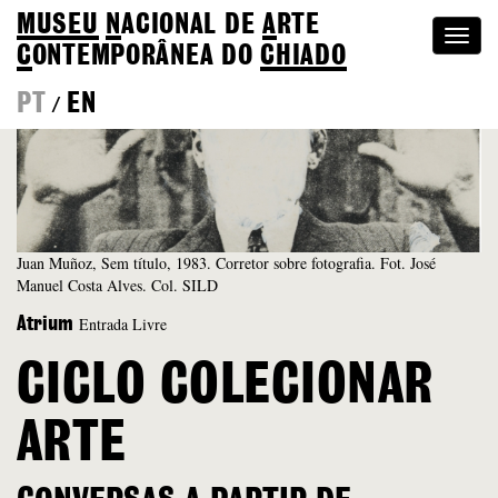
MUSEU
N
ACIONAL
DE
A
RTE
Togg
C
ONTEMPORÂNEA DO
CHIADO
navi
PT
EN
/
Juan Muñoz, Sem título, 1983. Corretor sobre fotografia. Fot. José
Manuel Costa Alves. Col. SILD
Entrada Livre
Atrium
CICLO COLECIONAR
ARTE