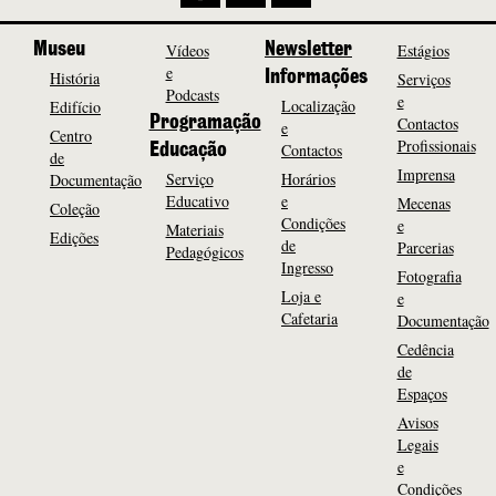
Museu
Vídeos
Newsletter
Estágios
e
História
Informações
Serviços
Podcasts
e
Localização
Edifício
Programação
Contactos
e
Centro
Profissionais
Contactos
Educação
de
Imprensa
Serviço
Horários
Documentação
Educativo
e
Mecenas
Coleção
Condições
e
Materiais
Edições
de
Parcerias
Pedagógicos
Ingresso
Fotografia
Loja e
e
Cafetaria
Documentação
Cedência
de
Espaços
Avisos
Legais
e
Condições