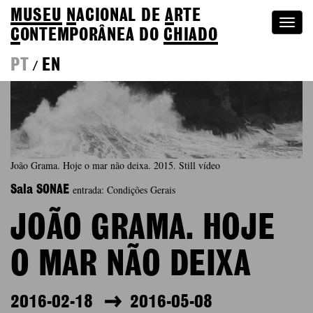
MUSEU
N
ACIONAL
DE
A
RTE
Togg
C
ONTEMPORÂNEA DO
CHIADO
navi
PT
EN
/
João Grama. Hoje o mar não deixa. 2015. Still vídeo
entrada: Condições Gerais
Sala SONAE
JOÃO GRAMA. HOJE
O MAR NÃO DEIXA
2016-02-18
2016-05-08