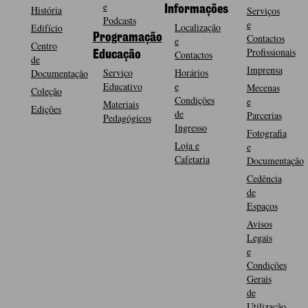
e
História
Informações
Serviços
Podcasts
e
Localização
Edifício
Programação
Contactos
e
Centro
Profissionais
Contactos
Educação
de
Imprensa
Serviço
Horários
Documentação
Educativo
e
Mecenas
Coleção
Condições
e
Materiais
Edições
de
Parcerias
Pedagógicos
Ingresso
Fotografia
Loja e
e
Cafetaria
Documentação
Cedência
de
Espaços
Avisos
Legais
e
Condições
Gerais
de
Utilização