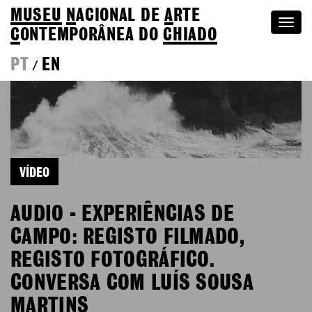
MUSEU
N
ACIONAL
DE
A
RTE
Togg
C
ONTEMPORÂNEA DO
CHIADO
navi
PT
EN
/
VÍDEO
AUDIO - EXPERIÊNCIAS DE
CAMPO: REGISTO FILMADO,
REGISTO FOTOGRÁFICO.
CONVERSA COM LUÍS SOUSA
MARTINS