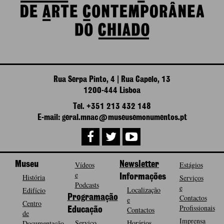
Rua Serpa Pinto, 4 | Rua Capelo, 13
1200-444 Lisboa
Tel. +351 213 432 148
E-mail: geral.mnac@museusemonumentos.pt
Museu
Vídeos
Newsletter
Estágios
e
História
Informações
Serviços
Podcasts
e
Localização
Edifício
Programação
Contactos
e
Centro
Profissionais
Contactos
Educação
de
Imprensa
Serviço
Horários
Documentação