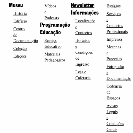
Museu
Vídeos
Newsletter
Estágios
e
História
Informações
Serviços
Podcasts
e
Localização
Edifício
Programação
Contactos
e
Centro
Profissionais
Contactos
Educação
de
Imprensa
Serviço
Horários
Documentação
Educativo
e
Mecenas
Coleção
Condições
e
Materiais
Edições
de
Parcerias
Pedagógicos
Ingresso
Fotografia
Loja e
e
Cafetaria
Documentação
Cedência
de
Espaços
Avisos
Legais
e
Condições
Gerais