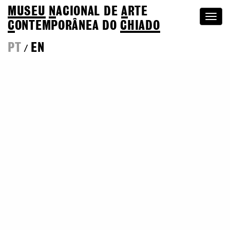
MUSEU
N
ACIONAL
DE
A
RTE
Togg
C
ONTEMPORÂNEA DO
CHIADO
navi
PT
EN
/