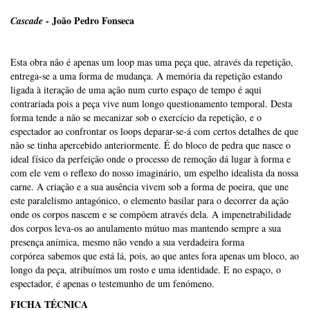
- João Pedro Fonseca
Cascade
Esta obra não é apenas um loop mas uma peça que, através da repetição,
entrega-se a uma forma de mudança. A memória da repetição estando
ligada à iteração de uma ação num curto espaço de tempo é aqui
contrariada pois a peça vive num longo questionamento temporal. Desta
forma tende a não se mecanizar sob o exercício da repetição, e o
espectador ao confrontar os loops deparar-se-á com certos detalhes de que
não se tinha apercebido anteriormente. É do bloco de pedra que nasce o
ideal físico da perfeição onde o processo de remoção dá lugar à forma e
com ele vem o reflexo do nosso imaginário, um espelho idealista da nossa
carne. A criação e a sua ausência vivem sob a forma de poeira, que une
este paralelismo antagónico, o elemento basilar para o decorrer da ação
onde os corpos nascem e se compõem através dela. A impenetrabilidade
dos corpos leva-os ao anulamento mútuo mas mantendo sempre a sua
presença anímica, mesmo não vendo a sua verdadeira forma
corpórea sabemos que está lá, pois, ao que antes fora apenas um bloco, ao
longo da peça, atribuímos um rosto e uma identidade. E no espaço, o
espectador, é apenas o testemunho de um fenómeno.
FICHA TÉCNICA