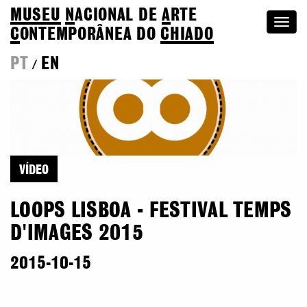
MUSEU
N
ACIONAL
DE
A
RTE
Togg
C
ONTEMPORÂNEA DO
CHIADO
navi
PT
EN
/
VÍDEO
LOOPS LISBOA - FESTIVAL TEMPS
D'IMAGES 2015
2015-10-15