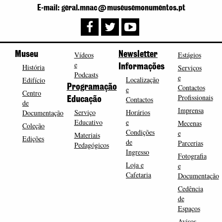
E-mail: geral.mnac@museusemonumentos.pt
Museu
Vídeos
Newsletter
Estágios
e
História
Informações
Serviços
Podcasts
e
Localização
Edifício
Programação
Contactos
e
Centro
Profissionais
Contactos
Educação
de
Imprensa
Serviço
Horários
Documentação
Educativo
e
Mecenas
Coleção
Condições
e
Materiais
Edições
de
Parcerias
Pedagógicos
Ingresso
Fotografia
Loja e
e
Cafetaria
Documentação
Cedência
de
Espaços
Avisos