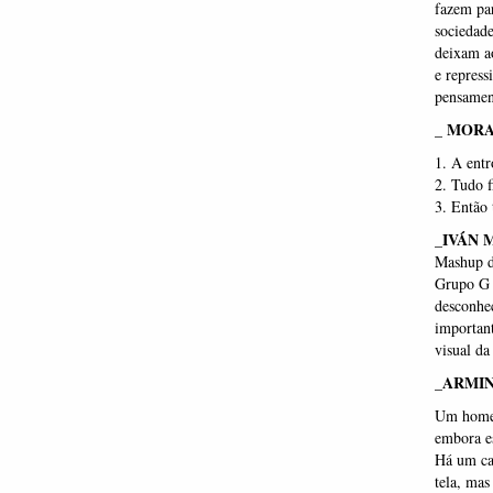
fazem par
sociedade
deixam ao
e repress
pensament
_ MOR
1. A ent
2. Tudo f
3. Então 
_IVÁN 
Mashup d
Grupo G 
desconhe
important
visual da
_ARMIN
Um homem 
embora es
Há um cab
tela, mas