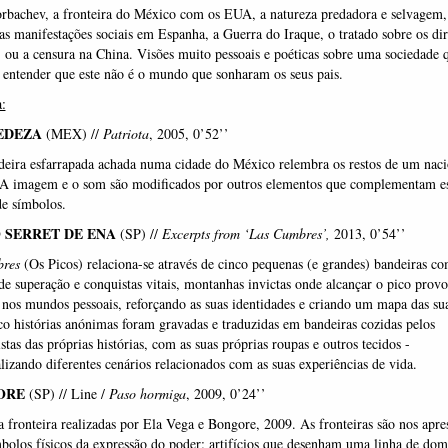
rbachev, a fronteira do México com os EUA, a natureza predadora e selvagem
as manifestações sociais em Espanha, a Guerra do Iraque, o tratado sobre os dir
ou a censura na China. Visões muito pessoais e poéticas sobre uma sociedade 
entender que este não é o mundo que sonharam os seus pais.
:
 EDEZA
(MEX) //
Patriota
, 2005, 0’52’’
eira esfarrapada achada numa cidade do México relembra os restos de um nac
. A imagem e o som são modificados por outros elementos que complementam es
de símbolos.
 SERRET DE ENA
(SP) //
Excerpts from ‘Las Cumbres’,
2013, 0’54’’
res
(Os Picos) relaciona-se através de cinco pequenas (e grandes) bandeiras c
 de superação e conquistas vitais, montanhas invictas onde alcançar o pico pro
nos mundos pessoais, reforçando as suas identidades e criando um mapa das su
co histórias anónimas foram gravadas e traduzidas em bandeiras cozidas pelos
stas das próprias histórias, com as suas próprias roupas e outros tecidos -
lizando diferentes cenários relacionados com as suas experiências de vida.
ORE
(SP) // Line /
Paso hormiga
, 2009, 0’24’’
 fronteira realizadas por Ela Vega e Bongore, 2009. As fronteiras são nos apre
olos físicos da expressão do poder: artifícios que desenham uma linha de dom