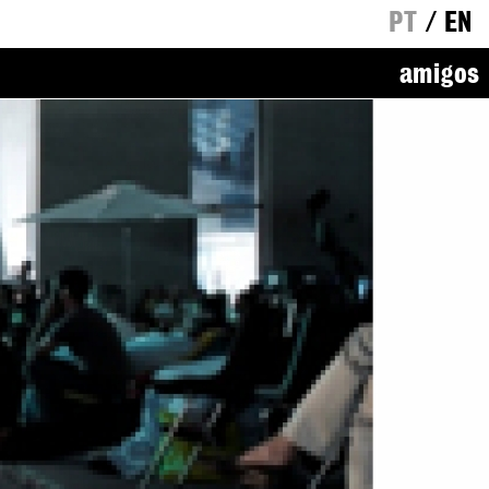
PT
/
EN
amigos