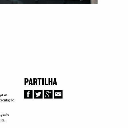
PARTILHA
ça as
esentação
ngente
ita.