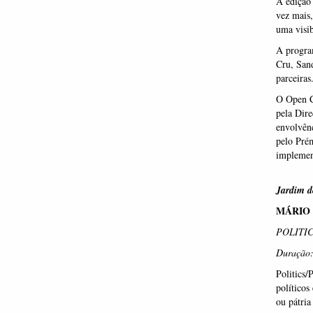
A edição 
vez mais,
uma visib
A program
Cru, Sand
parceiras
O Open Ca
pela Dire
envolvênc
pelo Prém
implemen
Jardim 
MÁRIO
POLITIC
Duração:
Politics/
políticos
ou pátria