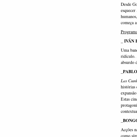
Desde Go
esquecer 
humanos, 
começa a 
Programa
_ IVÁN
Uma band
ridículo
absurdo 
_PABLO
Las Cumb
histórias
expansão 
Estas cin
protagoni
contextua
_BONG
Acções na
como símb