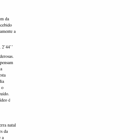
em da
ecebido
ramente a
 2’44’’
derosas.
e pensam
ia
esta
dia
 o
uído.
ídeo é
rra natal
es da
e a