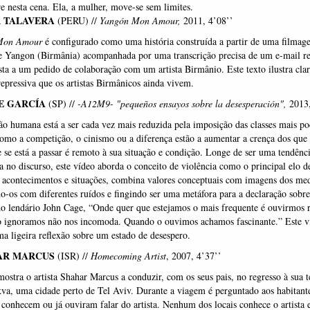
re nesta cena. Ela, a mulher, move-se sem limites.
R TALAVERA
(PERU) //
Yangón Mon Amour,
2011, 4’08’’
Mon Amour
é configurado como uma história construída a partir de uma filmag
e Yangon (Birmânia) acompanhada por uma transcrição precisa de um e-mail r
ta a um pedido de colaboração com um artista Birmânio. Este texto ilustra cla
repressiva que os artistas Birmânicos ainda vivem.
E GARCÍA
(SP) //
-A12M9- "pequeños ensayos sobre la desesperación",
2013,
o humana está a ser cada vez mais reduzida pela imposição das classes mais po
omo a competição, o cinismo ou a diferença estão a aumentar a crença dos qu
 se está a passar é remoto à sua situação e condição. Longe de ser uma tendênc
a no discurso, este vídeo aborda o conceito de violência como o principal elo d
 acontecimentos e situações, combina valores conceptuais com imagens dos me
o-os com diferentes ruídos e fingindo ser uma metáfora para a declaração sobre
o lendário John Cage, “Onde quer que estejamos o mais frequente é ouvirmos r
 ignoramos não nos incomoda. Quando o ouvimos achamos fascinante.” Este v
a ligeira reflexão sobre um estado de desespero.
AR MARCUS
(ISR) //
Homecoming Artist
, 2007, 4’37’’
ostra o artista Shahar Marcus a conduzir, com os seus pais, no regresso à sua te
va, uma cidade perto de Tel Aviv. Durante a viagem é perguntado aos habitant
 conhecem ou já ouviram falar do artista. Nenhum dos locais conhece o artista 