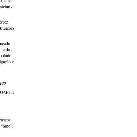
do, uma
niciativa
érrez
tituições
omeado
nte da
to dado
lgação e
h00
EOARTE
iriços,
 “hino”,