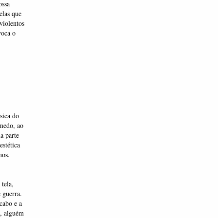
ossa
elas que
violentos
voca o
sica do
medo, ao
a parte
stética
nos.
tela,
 guerra.
cabo e a
o, alguém