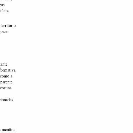
ços
tícios
território
 gozam
tante
formativa
o como a
sparente,
cortina
cionadas
a mentira