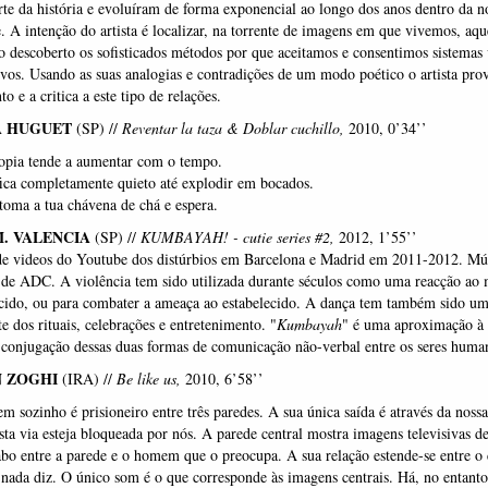
te da história e evoluíram de forma exponencial ao longo dos anos dentro da n
. A intenção do artista é localizar, na torrente de imagens em que vivemos, aqu
 descoberto os sofisticados métodos por que aceitamos e consentimos sistemas 
ivos. Usando as suas analogias e contradições de um modo poético o artista pro
o e a critica a este tipo de relações.
A HUGUET
(SP)
//
Reventar la taza &
Doblar
cuchillo,
2010, 0’34’’
ropia tende a aumentar com o tempo.
ica completamente quieto até explodir em bocados.
toma a tua chávena de chá e espera.
M. VALENCIA
(SP) //
KUMBAYAH! - cutie series #2,
2012, 1’55’’
e videos do Youtube dos distúrbios em Barcelona e Madrid em 2011-2012. Mú
de ADC. A violência tem sido utilizada durante séculos como uma reacção ao 
cido, ou para combater a ameaça ao estabelecido. A dança tem também sido um
e dos rituais, celebrações e entretenimento. "
Kumbayah
" é uma aproximação à e
 conjugação dessas duas formas de comunicação não-verbal entre os seres huma
 ZOGHI
(IRA) //
Be like us,
2010, 6’58’’
sozinho é prisioneiro entre três paredes. A sua única saída é através da nossa 
ta via esteja bloqueada por nós. A parede central mostra imagens televisivas de
o entre a parede e o homem que o preocupa. A sua relação estende-se entre o 
 nada diz. O único som é o que corresponde às imagens centrais. Há, no entant