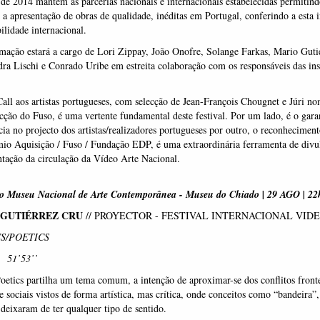
de 2014 mantém as parcerias nacionais e internacionais estabelecidas permitin
 a apresentação de obras de qualidade, inéditas em Portugal, conferindo a esta i
ilidade internacional.
ação estará a cargo de Lori Zippay, João Onofre, Solange Farkas, Mario Guti
ra Lischi e Conrado Uribe em estreita colaboração com os responsáveis das ins
.
ll aos artistas portugueses, com selecção de Jean-François Chougnet e Júri n
cção do Fuso, é uma vertente fundamental deste festival. Por um lado, é o gara
ia no projecto dos artistas/realizadores portugueses por outro, o reconhecimen
io Aquisição / Fuso / Fundação EDP, é uma extraordinária ferramenta de divu
tação da circulação da Vídeo Arte Nacional.
do
Museu Nacional de Arte Contemporânea - Museu do Chiado |
29 AGO | 22
 GUTIÉRREZ CRU
//
PROYECTOR - FESTIVAL INTERNACIONAL VID
S/POETICS
 51’53’’
Poetics partilha um tema comum, a intenção de aproximar-se dos conflitos fronte
 e sociais vistos de forma artística, mas crítica, onde conceitos como “bandeira”,
 deixaram de ter qualquer tipo de sentido.