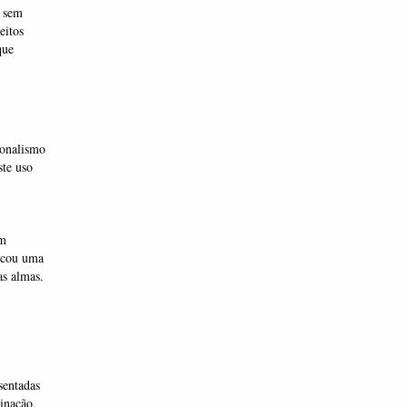
, sem
eitos
que
ionalismo
te uso
om
vocou uma
as almas.
sentadas
inação,