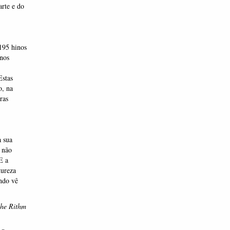
rte e do
195 hinos
inos
Estas
o, na
ras
 sua
, não
E a
tureza
ndo vê
the Rithm