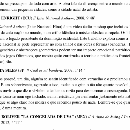
ão se preocupam de todo com arte. A obra fala da diferença entre o mundo da a
omum das pequenas cidades, como a cidade natal do artista.
 ENRIGHT
(ECU) //
Inter National Anthem
, 2008, 9’48’’
National Anthem
(Inter Nacional Hino) é um video áudio-mashup que inclui os 
 de cada nação no mundo, num estilo idêntico à música clássica europeia. Os h
m o legado persistente da dominação ocidental. Este trabalho explora como a
e nacional se pode representar no som (hino) e nas cores e formas (bandeiras). 
 genéricas e abstracções geométricas podem ter um impacto emocional patriótic
dos jogos Olímpicos, que mostra quão enraizadas a teoria e a prática das frontei
as) são.
TA SILES
(SP) //
Cuál es mi bandera,
2007, 1’14’’
e porquê, um dia, alguém se sentiu identificado com vermelho e o proclamou a
 E um sobrevivente, agarrado a isso, exalta-o e grita-o tão alto quanto possível
 ouvir o que diz o vizinho, e tenhamos razão para desmoronar a cosmogonia. 
e torna-se num ego inchado, numa resistência para enfrentar justamente esta na
que se algo claro nos mostra é que sabemos pouco de nada. Lembre-se que qua
, é uma mentira.
 BOLIVER "LA CONGELADA DE UVA"
(MEX) //
A ritmo de Swing / To 
, 2012, 4’11’’