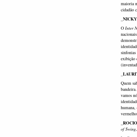
maioria n
cidadão c
_NICKY
O
Inter 
nacionais
demonstra
identidad
sinfonias
exibição 
(inventad
_LAURI
Quem sab
bandeira.
vamos nós
identidad
humana, 
vermelho
_ROCIO
of Swing