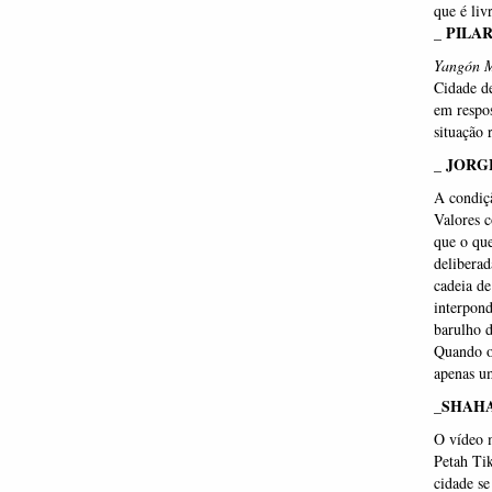
que é liv
_ PILA
Yangón 
Cidade d
em respos
situação 
_ JORG
A condiçã
Valores c
que o que
deliberad
cadeia de
interpond
barulho d
Quando o
apenas um
_SHAH
O vídeo m
Petah Tik
cidade se