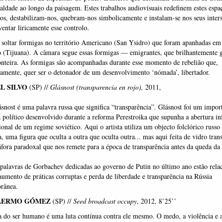
aldade ao longo da paisagem. Estes trabalhos audiovisuais redefinem estes espa
ços, destabilizam-nos, quebram-nos simbolicamente e instalam-se nos seus inters
ventar liricamente esse controlo.
soltar formigas no território Americano (San Ysidro) que foram apanhadas em 
 (Tijuana). A câmara segue essas formigas — emigrantes, que brilhantemente
nteira. As formigas são acompanhadas durante esse momento de rebelião que,
amente, quer ser o detonador de um desenvolvimento ‘nómada’, libertador.
EL SILVO
(SP) //
Glásnost (transparencia en rojo),
2011,
́snost é uma palavra russa que significa “transparência”. Glásnost foi um impor
político desenvolvido durante a reforma Perestroika que supunha a abertura in
cional de um regime soviético. Aqui o artista utiliza um objecto folclórico russ
, uma figura que oculta a outra que oculta outra... mas aqui feita de vidro tran
ora paradoxal que nos remete para a época de transparência antes da queda da 
palavras de Gorbachev dedicadas ao governo de Putin no último ano estão rela
mento de práticas corruptas e perda de liberdade e transparência na Rússia
rânea.
LLERMO GÓMEZ
(SP) //
Seed broadcast occupy
,
2012, 8’25’’
a do ser humano é uma luta contínua contra ele mesmo. O medo, a violência e 