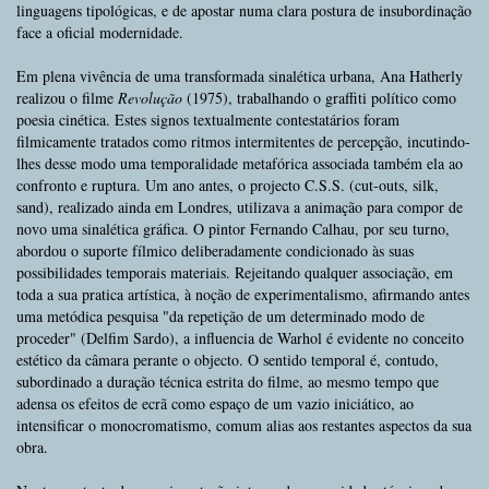
linguagens tipológicas, e de apostar numa clara postura de insubordinação
face a oficial modernidade.
Em plena vivência de uma transformada sinalética urbana, Ana Hatherly
realizou o filme
Revolução
(1975), trabalhando o graffiti político como
poesia cinética. Estes signos textualmente contestatários foram
filmicamente tratados como ritmos intermitentes de percepção, incutindo-
lhes desse modo uma temporalidade metafórica associada também ela ao
confronto e ruptura. Um ano antes, o projecto C.S.S. (cut-outs, silk,
sand), realizado ainda em Londres, utilizava a animação para compor de
novo uma sinalética gráfica. O pintor Fernando Calhau, por seu turno,
abordou o suporte fílmico deliberadamente condicionado às suas
possibilidades temporais materiais. Rejeitando qualquer associação, em
toda a sua pratica artística, à noção de experimentalismo, afirmando antes
uma metódica pesquisa "da repetição de um determinado modo de
proceder" (Delfim Sardo), a influencia de Warhol é evidente no conceito
estético da câmara perante o objecto. O sentido temporal é, contudo,
subordinado a duração técnica estrita do filme, ao mesmo tempo que
adensa os efeitos de ecrã como espaço de um vazio iniciático, ao
intensificar o monocromatismo, comum alias aos restantes aspectos da sua
obra.