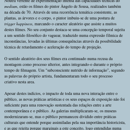
Noutra vertente de experimentação intensa das capacidades técnicas do
medium
, estão os filmes do pintor Ângelo de Sousa, realizados também
na década de 70. Através de uma recorrência temática consistente, as
plantas, as árvores e o corpo, o pintor imbuiu-se de uma postura de
trigger happiness
, marcando o caracter aleatório que assiste a muitos
destes filmes. No seu conjunto destaca-se uma concepção temporal sujeita
a um sentido filosófico do vaguear, traduzido numa expressão fílmica de
inconstâncias, levadas às últimas consequências através da possibilidade
técnica de retardamento e aceleração do tempo de projeção.
O sentido aleatório dos seus filmes era continuado numa recusa da
montagem como processo ulterior, antes integrando-o durante o próprio
tempo de filmagem. Um "subconsciente nutrido de informação”, segundo
as palavras do próprio artista, fundamentaram todo o seu processo
criativo nesta area.
Apesar destes indícios, o impacto de toda uma nova interação entre o
público, as novas práticas artísticas e os seus espaços de exposição não foi
suficiente para uma renovação sustentada das relações entre a arte
contemporânea e o público. As galerias multiplicaram-se, os museus
modernizaram-se, mas o público permaneceu dividido entre práticas
culturais que entende porque assimiladas pela sua importância historicista,
e as que rejeita porque marginais a este conceito, logo entendidas numa