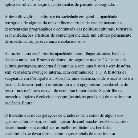
óptica de subvalorização quando isentas de passado consagrado.
A despolitização da cultura e da sociedade em geral, a opacidade
retrógrada de alguma da mais influente critica de arte de massas e a
desorientação programática e continuada das políticas culturais, tornaram
as manifestações artísticas de contemporaneidade um esforço permanente
de investimento, perseverança e isolacionismo.
As razões desta endémica incapacidade foram diagnosticadas, ha duas
décadas atrás, por Ernesto de Sousa, do seguinte modo: "A história da
cultura portuguesa moderna é (continua a ser) uma história-sem-história,
sem verdadeira evolução interna, sem continuidade. (...) A história da
vanguarda em Portugal é a história de uma ausência, onde o ascetismo e a
heroicidade-sem-sentido se misturam a um epigonismo inevitável, e de
resto - nos melhores casos - de nenhuma importância. Seguir-lhe os
meandros lógicos é colecionar peças (as únicas possíveis) de uma imensa
paciência futura.”
O trabalho das novas gerações de criadores bem como de alguns dos
agentes culturais tem, contudo, apesar de continuadas resistências, sido
determinante para capitalizar as melhores dinâmicas herdadas,
constituindo-se dessa forma como peças capitals de uma imensa