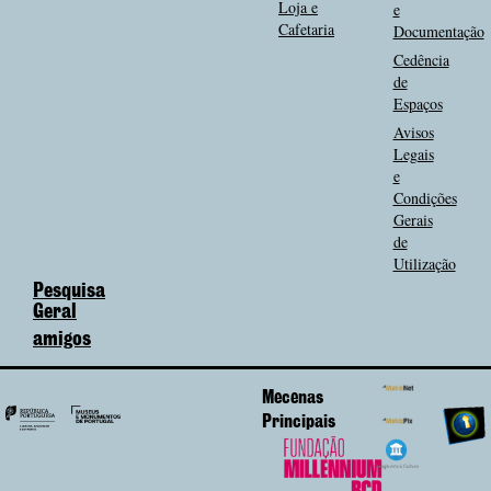
Loja e
e
Cafetaria
Documentação
Cedência
de
Espaços
Avisos
Legais
e
Condições
Gerais
de
Utilização
Pesquisa
Geral
amigos
Mecenas
Principais