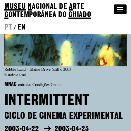
MUSEU
N
ACIONAL
DE
A
RTE
Togg
C
ONTEMPORÂNEA DO
CHIADO
navi
PT
EN
/
Robbie Land - Elaine Drive (still), 2003
© Robbie Land
entrada: Condições Gerais
MNAC
INTERMITTENT
CICLO DE CINEMA EXPERIMENTAL
2003-04-22
2003-04-23