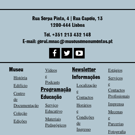
Rua Serpa Pinto, 4 | Rua Capelo, 13
1200-444 Lisboa
Tel. +351 213 432 148
E-mail: geral.mnac@museusemonumentos.pt
Museu
Vídeos
Newsletter
Estágios
e
História
Informações
Serviços
Podcasts
e
Localização
Edifício
Programação
Contactos
e
Centro
Profissionais
Contactos
Educação
de
Imprensa
Serviço
Horários
Documentação
Educativo
e
Mecenas
Coleção
Condições
e
Materiais
Edições
de
Parcerias
Pedagógicos
Ingresso
Fotografia