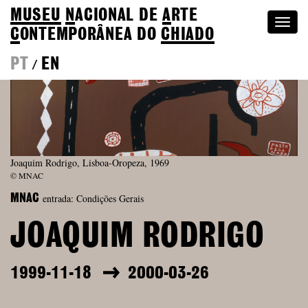
MUSEU
N
ACIONAL
DE
A
RTE
Togg
C
ONTEMPORÂNEA DO
CHIADO
navi
PT
EN
/
Joaquim Rodrigo, Lisboa-Oropeza, 1969
© MNAC
entrada: Condições Gerais
MNAC
JOAQUIM RODRIGO
1999-11-18
2000-03-26