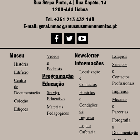
Rua Serpa Pinto, 4 | Rua Capelo, 13
1200-444 Lisboa
Tel. +351 213 432 148
E-mail: geral.mnac@museusemonumentos.pt
Museu
Vídeos
Newsletter
Estágios
e
História
Informações
Serviços
Podcasts
e
Localização
Edifício
Programação
Contactos
e
Centro
Profissionais
Contactos
Educação
de
Imprensa
Serviço
Horários
Documentação
Educativo
e
Mecenas
Coleção
Condições
e
Materiais
Edições
de
Parcerias
Pedagógicos
Ingresso
Fotografia
Loja e
e
Cafetaria
Documentação