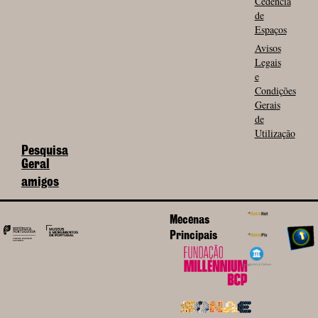
Cedência
de
Espaços
Avisos
Legais
e
Condições
Gerais
de
Utilização
Pesquisa
Geral
amigos
Mecenas
Principais