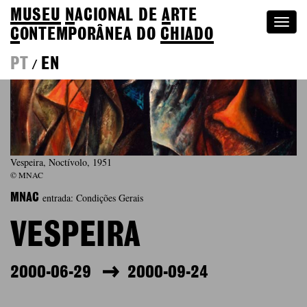
MUSEU
N
ACIONAL
DE
A
RTE
Togg
C
ONTEMPORÂNEA DO
CHIADO
navi
PT
EN
/
Vespeira, Noctívolo, 1951
© MNAC
entrada: Condições Gerais
MNAC
VESPEIRA
2000-06-29
2000-09-24