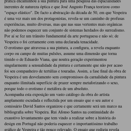
prática encaminhou a sua pintura para uma pesquisa das espacialidades
inerentes de natureza óptica e que José­ Augusto França teorizou como
"espaço elástico". De facto a abstracção da década de 50, em que Vespeira
é uma vez mais um dos protagonistas, revela-se um caminho de profusas
experiências, muito diversas, mas que nas suas vertentes mais orgânicas
não podemos esquecer um conjunto de sistemas herdados do surrealismo.
Por aí se fez um trânsito fundamental da arte portuguesa e não só; de
Vespeira o foi certamente com uma declarada tenacidade.
O erotismo que atravessa a sua pintura, a configura, a revela enquanto
corpo ou campo de muitas pulsões, assume uma dimensão que torna
tímido o de Eduardo Viana, que noutra geração experimentou
singularmente a sensualidade da pintura e certamente que não por acaso
foi seu companheiro de tertúlias e touradas. Assim, a fase final da obra de
Vespeira é um desvelamento sem compromissos da carnalidade da pintura
enquanto ilimitada superfície de prazer sempre metaforizando o sexo,
porque todo o erotismo é metáfora de um absoluto.
Acompanha esta exposição um vasto catálogo da obra do artista
amplamente escudada e reflectida por um ensaio que o seu autor e
comissário David Santos organizou e que certamente será um marco na
bibliografia sobre Vespeira. Rui Afonso Santos na continuidade do
exaustivo levantamento que tem vindo a realizar sobre a história do
design em Portugal não poderia esquecer o importantíssimo trabalho
gráfico de Vespeira e tão pouco relevado. O ensaio que redigiu revela