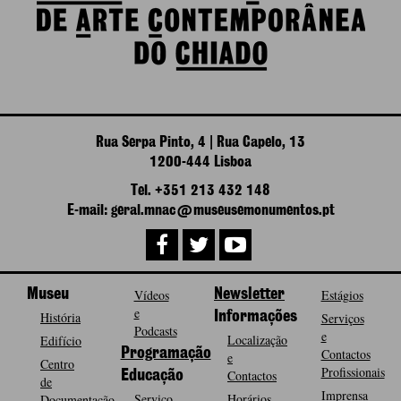
Rua Serpa Pinto, 4 | Rua Capelo, 13
1200-444 Lisboa
Tel. +351 213 432 148
E-mail: geral.mnac@museusemonumentos.pt
Museu
Vídeos
Newsletter
Estágios
e
História
Informações
Serviços
Podcasts
e
Localização
Edifício
Programação
Contactos
e
Centro
Profissionais
Contactos
Educação
de
Imprensa
Serviço
Horários
Documentação