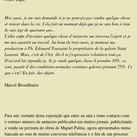
Moi aussi, je me suis de­mandé si je ne pouvais pas vendre quelque chose
et réussir dans la vie. Cela fait un moment déjà que je ne suis bon à rien.
Je suis âgé de quarante ans...
L'idée enfin d'inventer quelque chose d’insincère me traversa l'esprit et je
me mis aussitôt au travail. Au bout de trois mois, je montrai ma
production à Ph. Edouard Toussaint le propriétaire de la galerie Saint
Laurent. Mais, c'est de l'Art, dit-il et j'exposerais volontiers tout ça.
D'accord lui répondis je. Si je vends quelque chose il prendra 30%, ce
sont, paraît-il des conditions normales certaines galeries prenant 75%. Ce
que c'est? En fait, des objets.
Marcel Broodthaers
Para um visitante desta exposição que entre na sala e tome contacto com
o extenso número de anúncios publicados em muitos jornais, publi­citando
a venda ou permuta de obras de Miguel Palma, agora apre­sentados numa
bancada ao som de muitas conversas telefónicas é o fim de um processo