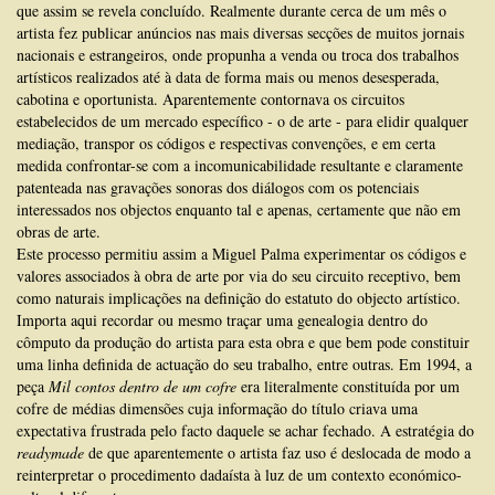
que assim se revela concluído. Realmente durante cerca de um mês o
artista fez publicar anúncios nas mais diversas secções de muitos jornais
nacionais e estran­geiros, onde propunha a venda ou troca dos trabalhos
artísticos reali­zados até à data de forma mais ou menos desesperada,
cabotina e oportunista. Aparentemente contor­nava os circuitos
estabelecidos de um mercado específico - o de arte - para elidir qualquer
mediação, transpor os códigos e respectivas convenções, e em certa
medida confrontar-se com a incomunicabilidade resultante e claramente
patenteada nas gravações sonoras dos diálogos com os potenciais
interessados nos objectos enquanto tal e apenas, certamente que não em
obras de arte.
Este processo permitiu assim a Miguel Palma experimentar os códigos e
valores associados à obra de arte por via do seu circuito receptivo, bem
como naturais implicações na definição do estatuto do objecto artístico.
Importa aqui recordar ou mesmo traçar uma genealogia den­tro do
cômputo da produção do artista para esta obra e que bem pode constituir
uma linha definida de actuação do seu trabalho, entre outras. Em 1994, a
peça
Mil contos dentro de um cofre
era literalmente constituída por um
cofre de médias dimensões cuja informação do título criava uma
expectativa frustrada pelo facto daquele se achar fechado. A estratégia do
readymade
de que aparentemente o artista faz uso é deslocada de modo a
reinterpretar o procedimento dadaísta à luz de um contexto económico-