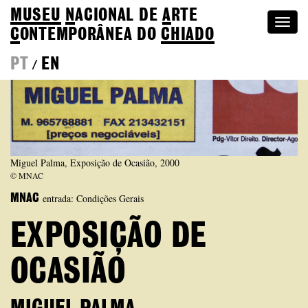
MUSEU
N
ACIONAL
DE
A
RTE
Togg
C
ONTEMPORÂNEA DO
CHIADO
navi
PT
EN
/
Miguel Palma, Exposição de Ocasião, 2000
© MNAC
entrada: Condições Gerais
MNAC
EXPOSIÇÃO DE
OCASIÃO