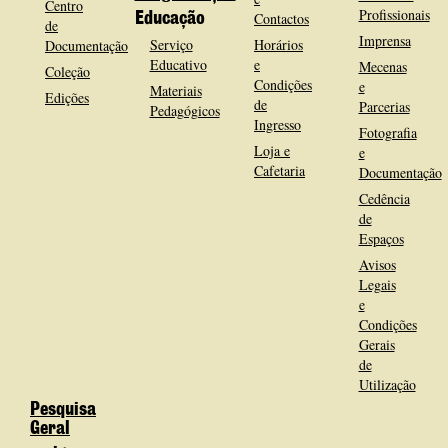
Centro
Profissionais
Contactos
Educação
de
Imprensa
Serviço
Horários
Documentação
Educativo
e
Mecenas
Coleção
Condições
e
Materiais
Edições
de
Parcerias
Pedagógicos
Ingresso
Fotografia
Loja e
e
Cafetaria
Documentação
Cedência
de
Espaços
Avisos
Legais
e
Condições
Gerais
de
Utilização
Pesquisa
Geral