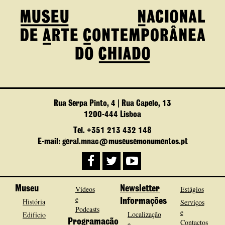
Rua Serpa Pinto, 4 | Rua Capelo, 13
1200-444 Lisboa
Tel. +351 213 432 148
E-mail: geral.mnac@museusemonumentos.pt
Museu
Vídeos
Newsletter
Estágios
e
História
Informações
Serviços
Podcasts
e
Localização
Edifício
Programação
Contactos
e