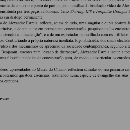
ente de contexto e pon­to de partida para a análise da instalação vídeo de Ale
constituída por três peças autóno­mas:
Cross Sharing
,
Hi8
e
Turquoise Hexagon 
das em diálogo permanente.
o de Alexandre Estrela, reflecte, acima de tudo, uma singular e dupla postura f
criativo, a de um autor em permanente concentração, pesquisando "os encontro
, a atenção e a desatenção", e a de um espectador maravilhado com os artifícios
os. Contrariando a própria na­tureza imediata, logo abstraída, dos sinais electró
deo e dos mecanismos de apre­ensão da sociedade contemporânea, segundo a te
 Benjamin, assentes num "estado de distracção", Alexandre Estrela incute a tod
uma filosofia metódica da concentração pu­ra, de modo a desarticular os enredo
ídeos, apresentados no Museu do Chiado, reflectem súmulas do seu percurso cri
encontramos questões essenciais, resultando numa espécie de evangelho das suas 
os estéticos.
avares