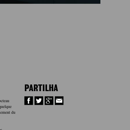
PARTILHA
octeau
quelque
llement du
os