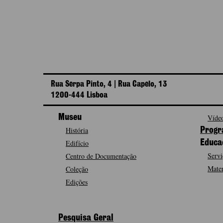
Rua Serpa Pinto, 4 | Rua Capelo, 13
1200-444 Lisboa
Museu
Vídeo
História
Progr
Edifício
Educa
Servi
Centro de Documentação
Mater
Coleção
Edições
Pesquisa Geral