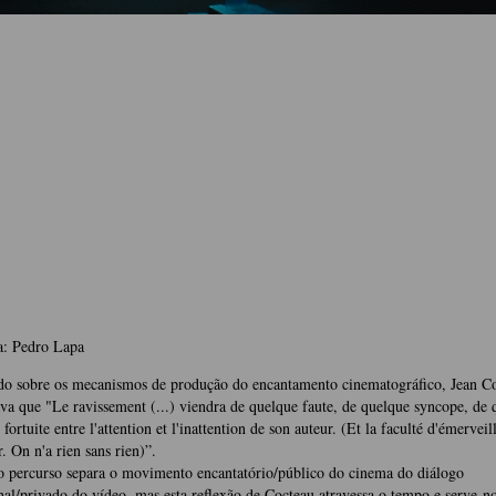
a: Pedro Lapa
ndo sobre os mecanismos de produção do encantamento cinematográfico, Jean C
ava que "Le ravissement (...) viendra de quelque faute, de quelque syncope, de 
for­tuite entre l'attention et l'inattention de son auteur. (Et la faculté d'émervei
r. On n'a rien sans rien)”.
 percurso separa o movimento encantató­rio/público do cinema do diálogo
al/privado do vídeo, mas esta reflexão de Cocteau atravessa o tempo e serve-n