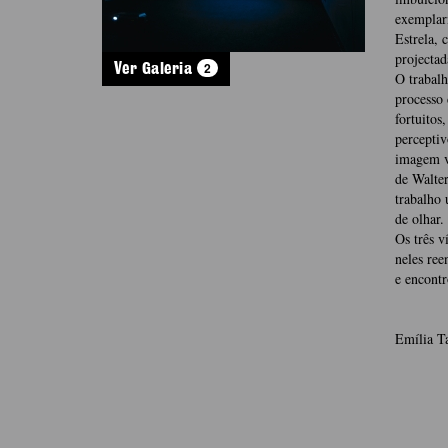
exemplarm
Estrela, 
projecta
2
Ver Galeria
O trabalh
processo 
fortuitos
perceptiv
imagem ví
de Walter
trabalho 
de olhar.
Os três v
neles re­
e encontr
Emília T