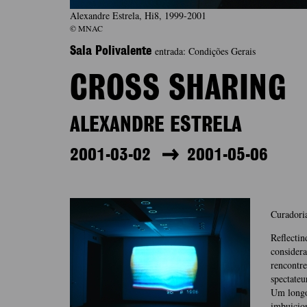
Alexandre Estrela, Hi8, 1999-2001
© MNAC
entrada: Condições Gerais
Sala Polivalente
CROSS SHARING
ALEXANDRE ESTRELA
2001-03-02
2001-05-06
Curadori
Reflecti
consi­der
rencontre 
spectateu
Um longo
imbuicion