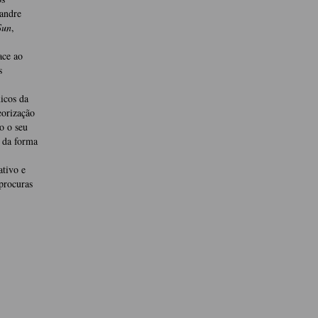
xandre
Sun
,
ace ao
s
nicos da
o­rização
o o seu
s da forma
ativo e
procuras