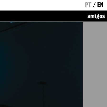
PT
/
EN
amigos