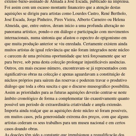
extenso baixo-assinado de Almada a José Escada, publicado na imprensa.
Foi assim com um escasso montante financeiro que a atenção destas
aquisições se dirigiu para artistas como Lourdes Castro, René Bertholo,
José Escada, Jorge Pinheiro, Pires Vieira, Alberto Carneiro ou Helena
Almeida, que, entre outros, deram início a uma profunda alteração no
panorama artístico, pondo-o em diálogo e participação com movimentos
internacionais, numa sintonia que afastou o espectro do epigonismo em
que muita produção anterior se viu enredada. Certamente existem ainda
muitos artistas de igual relevância que não foram integrados neste núcleo
e carecem de uma próxima oportunidade que terá forçosamente que ser
para breve, sob pena desta colecção prolongar injustificáveis ausências.
Outros, em mais escasso número, encontravam-se já representados com
significativas obras na colecção e apenas aguardavam a constituição de
núcleos próprios para saírem das reservas e poderem travar o produtivo
diálogo que toda a obra suscita e que o discurso museográfico possibilita.
Assim as prioridades para as futuras aquisições deverão centrar-se neste
âmbito cronológico de forma a complementar tão exaustivamente quanto
possível um período de extraordinária criatividade e ampla extensão.
Importa ainda realçar que as aquisições deste núcleo só foram possíveis,
em muitos casos, pela generosidade extrema dos preços, com que alguns
artistas cederam os seus trabalhos para um museu nacional e em certos
casos doando obras.
As doações têm sido a constante que impulsionou a requalificação dos