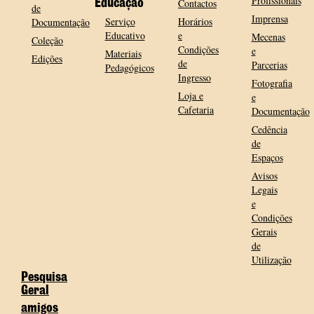
Profissionais
Contactos
Educação
de
Imprensa
Serviço
Horários
Documentação
Educativo
e
Mecenas
Coleção
Condições
e
Materiais
Edições
de
Parcerias
Pedagógicos
Ingresso
Fotografia
Loja e
e
Cafetaria
Documentação
Cedência
de
Espaços
Avisos
Legais
e
Condições
Gerais
de
Utilização
Pesquisa
Geral
amigos