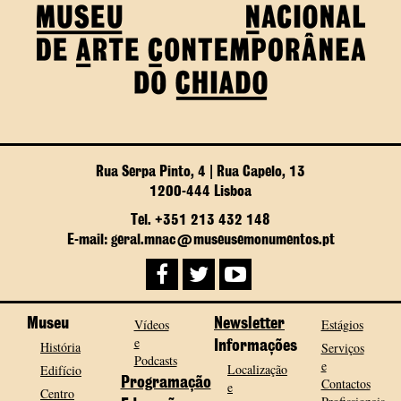
Rua Serpa Pinto, 4 | Rua Capelo, 13
1200-444 Lisboa
Tel. +351 213 432 148
E-mail: geral.mnac@museusemonumentos.pt
Museu
Vídeos
Newsletter
Estágios
e
História
Informações
Serviços
Podcasts
e
Localização
Edifício
Programação
Contactos
e
Centro