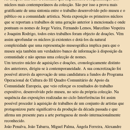
núcleos mais contemporâneos da colecção. São por isso a prova mais
gratificante de uma sintonia entre o trabalho desenvolvido pelo museu e o
público ou a comunidade artística. Nesta exposição os primeiros núcleos
que se reportam a trabalhos de uma geração anterior à mencionada e onde
pontuam os nomes de Jorge Vieira, Fernando Lemos, Marcelino Vespeira
e Joaquim Rodrigo, todos estes trabalhos foram objecto de doações. Vêm
assim aprofundar os núcleos já existentes e dotá-los da natural
complexidade que uma representação museográfica implica para que o
museu seja também um verdadeiro banco de informação à disposição da
comunidade e não apenas uma colecção de nomes.
Um terceiro núcleo de aquisições e doações, cronologicamente distinto
dos anteriores, dirigiu-se à contemporaneidade. A sua concretização foi
possível através da aprovação de uma candidatura a fundos do Programa
Operacional de Cultura do IlI Quadro Comunitário de Apoio da
Comunidade Europeia, que veio reforçar os resultados do trabalho
expositivo, desenvolvido pelo museu, no seio da própria colecção. Na
sequência das exposições realizadas no ciclo Interferências foi assim
possível proceder à aquisição de trabalhos de um conjunto de artistas que
protagonizou parte significativa da produção da década passada e que
afirma um presente para a arte portuguesa de modo internacionalmente
reconhecido.
João Penalva, João Tabarra, Miguel Palma, Ângela Ferreira, Alexandre