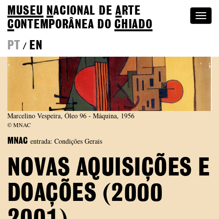
MUSEU
N
ACIONAL
DE
A
RTE
Togg
C
ONTEMPORÂNEA DO
CHIADO
navi
PT
EN
/
Marcelino Vespeira, Óleo 96 - Máquina, 1956
© MNAC
entrada: Condições Gerais
MNAC
NOVAS AQUISIÇÕES E
DOAÇÕES (2000