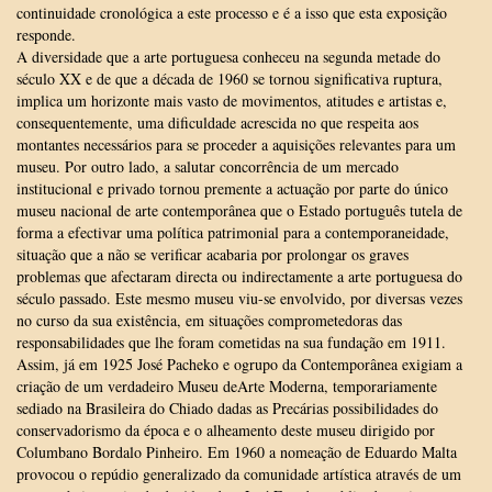
continuidade cronológica a este processo e é a isso que esta exposição
responde.
A diversidade que a arte portuguesa conheceu na segunda metade do
século XX e de que a década de 1960 se tornou significativa ruptura,
implica um horizonte mais vasto de movimentos, atitudes e artistas e,
consequentemente, uma dificuldade acrescida no que respeita aos
montantes necessários para se proceder a aquisições relevantes para um
museu. Por outro lado, a salutar concorrência de um mercado
institucional e privado tornou premente a actuação por parte do único
museu nacional de arte contemporânea que o Estado português tutela de
forma a efectivar uma política patrimonial para a contemporaneidade,
situação que a não se verificar acabaria por prolongar os graves
problemas que afectaram directa ou indirectamente a arte portuguesa do
século passado. Este mesmo museu viu-se envolvido, por diversas vezes
no curso da sua existência, em situações comprometedoras das
responsabilidades que lhe foram cometidas na sua fundação em 1911.
Assim, já em 1925 José Pacheko e ogrupo da Contemporânea exigiam a
criação de um verdadeiro Museu deArte Moderna, temporariamente
sediado na Brasileira do Chiado dadas as Precárias possibilidades do
conservadorismo da época e o alheamento deste museu dirigido por
Columbano Bordalo Pinheiro. Em 1960 a nomeação de Eduardo Malta
provocou o repúdio generalizado da comunidade artística através de um