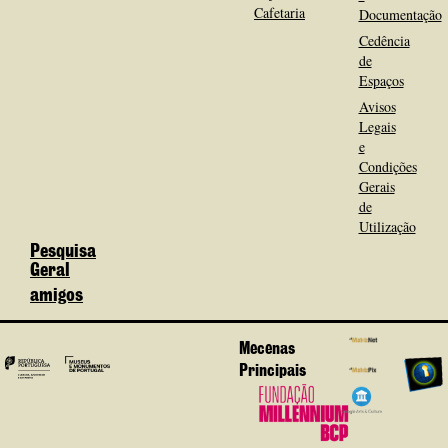
Cafetaria
Documentação
Cedência
de
Espaços
Avisos
Legais
e
Condições
Gerais
de
Utilização
Pesquisa
Geral
amigos
Mecenas
Principais