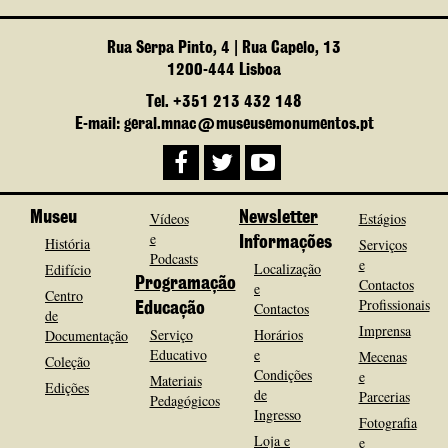
Rua Serpa Pinto, 4 | Rua Capelo, 13
1200-444 Lisboa
Tel. +351 213 432 148
E-mail: geral.mnac@museusemonumentos.pt
Museu
Vídeos
Newsletter
Estágios
e
História
Informações
Serviços
Podcasts
e
Localização
Edifício
Programação
Contactos
e
Centro
Profissionais
Contactos
Educação
de
Imprensa
Serviço
Horários
Documentação
Educativo
e
Mecenas
Coleção
Condições
e
Materiais
Edições
de
Parcerias
Pedagógicos
Ingresso
Fotografia
Loja e
e