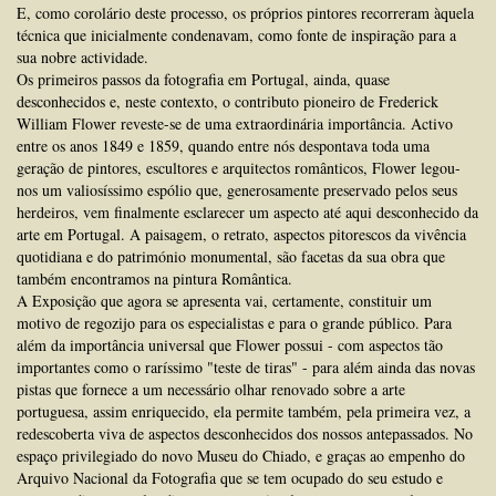
E, como corolário deste processo, os próprios pintores recorreram àquela
técnica que inicialmente condenavam, como fonte de inspiração para a
sua nobre actividade.
Os primeiros passos da fotografia em Portugal, ainda, quase
desconhecidos e, neste contexto, o contributo pioneiro de Frederick
William Flower reveste-se de uma extraordinária importância. Activo
entre os anos 1849 e 1859, quando entre nós despontava toda uma
geração de pintores, escultores e arquitectos românticos, Flower legou-
nos um valiosíssimo espólio que, generosamente preservado pelos seus
herdeiros, vem finalmente esclarecer um aspecto até aqui desconhecido da
arte em Portugal. A paisagem, o retrato, aspectos pitorescos da vivência
quotidiana e do património monumental, são facetas da sua obra que
também encontramos na pintura Romântica.
A Exposição que agora se apresenta vai, certamente, constituir um
motivo de regozijo para os especialistas e para o grande público. Para
além da importância universal que Flower possui - com aspectos tão
importantes como o raríssimo "teste de tiras" - para além ainda das novas
pistas que fornece a um necessário olhar renovado sobre a arte
portuguesa, assim enriquecido, ela permite também, pela primeira vez, a
redescoberta viva de aspectos desconhecidos dos nossos antepassados. No
espaço privilegiado do novo Museu do Chiado, e graças ao empenho do
Arquivo Nacional da Fotografia que se tem ocupado do seu estudo e