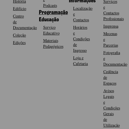
História
Informações
Serviços
Podcasts
e
Localização
Edifício
Programação
Contactos
e
Centro
Profissionais
Contactos
Educação
de
Imprensa
Serviço
Horários
Documentação
Educativo
e
Mecenas
Coleção
Condições
e
Materiais
Edições
de
Parcerias
Pedagógicos
Ingresso
Fotografia
Loja e
e
Cafetaria
Documentação
Cedência
de
Espaços
Avisos
Legais
e
Condições
Gerais
de
Utilização