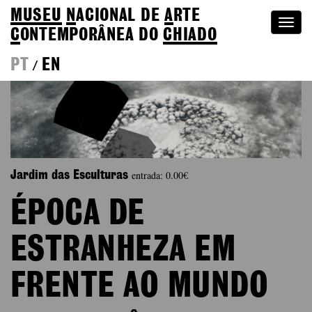
MUSEU
N
ACIONAL
DE
A
RTE
Togg
C
ONTEMPORÂNEA DO
CHIADO
navi
PT
EN
/
entrada: 0.00€
Jardim das Esculturas
ÉPOCA DE
ESTRANHEZA EM
FRENTE AO MUNDO