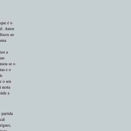
 que é o
il. Autor
discos ao
 uma
hos a
nas
ensou-se o
tas e o
de
e o seu
á nesta
iúde a
 partida
cal
rigues,
itora