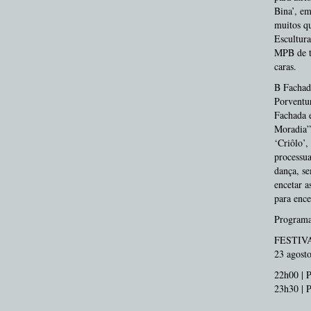
Bina’, em
muitos qu
Escultur
MPB de te
caras.
B Fachad
Porventur
Fachada 
Moradia”
‘Criôlo’,
processua
dança, se
encetar a
para ence
Program
FESTIV
23 agost
22h00 | P
23h30 | 