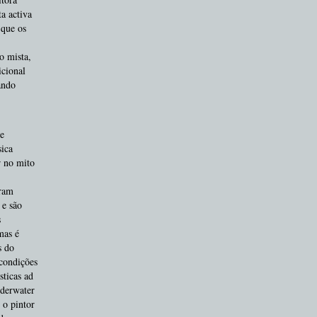
a activa
 que os
o mista,
icional
ando
e
ica
r no mito
oram
 e são
s
mas é
s do
 condições
sticas ad
nderwater
 o pintor