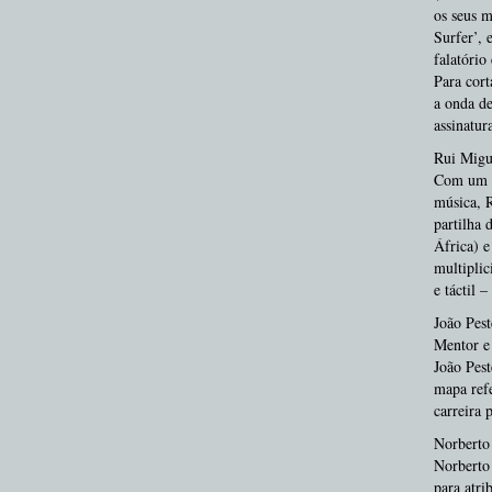
os seus m
Surfer’, 
falatório
Para cort
a onda de
assinatur
Rui Migu
Com um cu
música, 
partilha 
África) e
multiplic
e táctil 
João Pest
Mentor e 
João Pest
mapa refe
carreira 
Norberto
Norberto 
para atri