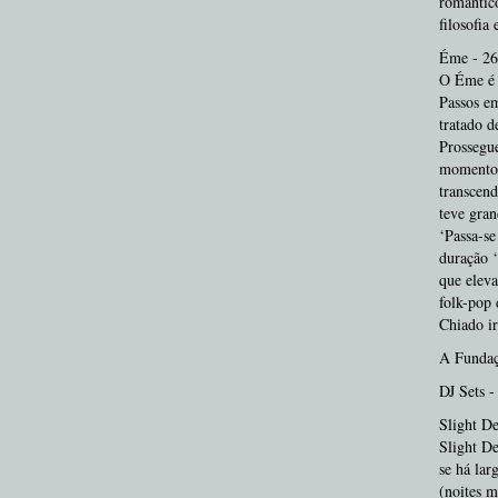
romântico
filosofia
Éme - 26
O Éme é u
Passos em
tratado d
Prossegu
momentos 
transcend
teve gran
‘Passa-se
duração ‘
que eleva
folk-pop 
Chiado ir
A Fundaç
DJ Sets -
Slight De
Slight De
se há lar
(noites m