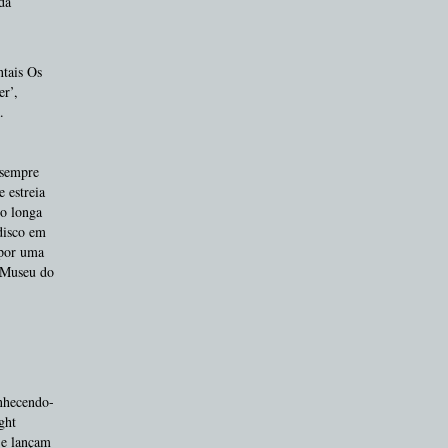
da
ntais Os
er’,
.
 sempre
 estreia
 o longa
disco em
 por uma
o Museu do
onhecendo-
ght
 e lançam