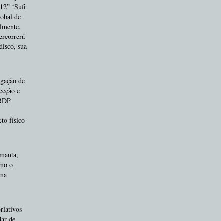
12” ‘Sufi
lobal de
almente.
ercorrerá
disco, sua
lgação de
ecção e
 RDP
to físico
omanta,
omo o
uma
rlativos
dar de