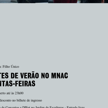
O
a: Filho Único
TES DE VERÃO NO MNAC
NTAS-FEIRAS
erto até às 23h00
esconto no bilhete de ingresso
de Concertos e DJSet no Jardim de Esculturas - Entrada livre