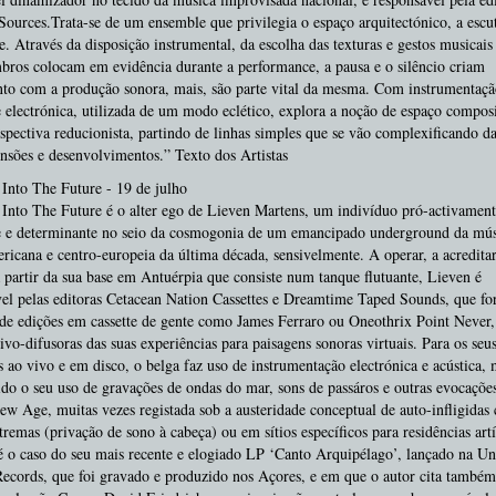
Sources.Trata-se de um ensemble que privilegia o espaço arquitectónico, a escut
e. Através da disposição instrumental, da escolha das texturas e gestos musicais
ros colocam em evidência durante a performance, a pausa e o silêncio criam
to com a produção sonora, mais, são parte vital da mesma. Com instrumentaçã
e electrónica, utilizada de um modo eclético, explora a noção de espaço compos
pectiva reducionista, partindo de linhas simples que se vão complexificando d
ensões e desenvolvimentos.” Texto dos Artistas
Into The Future - 19 de julho
Into The Future é o alter ego de Lieven Martens, um indivíduo pró-activament
te e determinante no seio da cosmogonia de um emancipado underground da mús
ricana e centro-europeia da última década, sensivelmente. A operar, a acredita
 partir da sua base em Antuérpia que consiste num tanque flutuante, Lieven é
el pelas editoras Cetacean Nation Cassettes e Dreamtime Taped Sounds, que f
de edições em cassette de gente como James Ferraro ou Oneothrix Point Never,
ivo-difusoras das suas experiências para paisagens sonoras virtuais. Para os seu
s ao vivo e em disco, o belga faz uso de instrumentação electrónica e acústica, 
do o seu uso de gravações de ondas do mar, sons de passáros e outras evocaçõe
w Age, muitas vezes registada sob a austeridade conceptual de auto-infligidas
xtremas (privação de sono à cabeça) ou em sítios específicos para residências artí
é o caso do seu mais recente e elogiado LP ‘Canto Arquipélago’, lançado na U
ecords, que foi gravado e produzido nos Açores, e em que o autor cita também