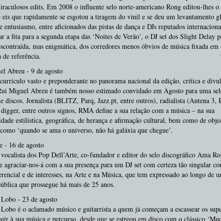
iraculosos edits. Em 2008 o influente selo norte-americano Rong editou-lhes o 
e eis que rapidamente se esgotou a tiragem do vinil e se deu um levantamento g
 e entusiasmo, entre aficionados das pistas de dança e DJs reputados internacion
ar a fita para a segunda etapa das ‘Noites de Verão’, o DJ set dos Slight Delay p
scontraída, mas enigmática, dos corredores menos óbvios de música fixada em 
a de referência.
el Abreu - 9 de agosto
rrículo vasto e preponderante no panorama nacional da edição, crítica e divu
Rui Miguel Abreu é também nosso estimado convidado em Agosto para uma sel
de discos. Jornalista (BLITZ, Parq, Jazz.pt, entre outros), radialista (Antena 3,
 digger, entre outros signos, RMA define a sua relação com a música – na sua
idade estilística, geográfica, de herança e afirmação cultural, bem como de objec
– como ‘quando se ama o universo, não há galáxia que chegue’.
e - 16 de agosto
vocalista dos Pop Dell’Arte, co-fundador e editor do selo discográfico Ama R
e agraciar-nos-á com a sua presença para um DJ set com certeza tão singular c
rencial e de interesses, na Arte e na Música, que tem expressado ao longo de 
pública que prossegue há mais de 25 anos.
 Lobo - 23 de agosto
Lobo é o aclamado músico e guitarrista a quem já começam a escassear os supe
buir à sua música e percurso, desde que se estreou em disco com o clássico ‘Mu