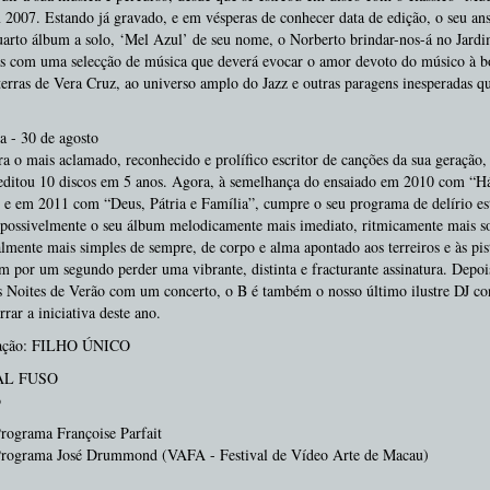
 2007. Estando já gravado, e em vésperas de conhecer data de edição, o seu an
arto álbum a solo, ‘Mel Azul’ de seu nome, o Norberto brindar-nos-á no Jardi
as com uma selecção de música que deverá evocar o amor devoto do músico à b
rras de Vera Cruz, ao universo amplo do Jazz e outras paragens inesperadas qu
a - 30 de agosto
a o mais aclamado, reconhecido e prolífico escritor de canções da sua geração,
editou 10 discos em 5 anos. Agora, à semelhança do ensaiado em 2010 com “Há
 e em 2011 com “Deus, Pátria e Família”, cumpre o seu programa de delírio es
 possivelmente o seu álbum melodicamente mais imediato, ritmicamente mais so
lmente mais simples de sempre, de corpo e alma apontado aos terreiros e às pis
m por um segundo perder uma vibrante, distinta e fracturante assinatura. Depoi
s Noites de Verão com um concerto, o B é também o nosso último ilustre DJ c
rrar a iniciativa deste ano.
ação: FILHO ÚNICO
AL FUSO
o
rograma Françoise Parfait
Programa José Drummond (VAFA - Festival de Vídeo Arte de Macau)