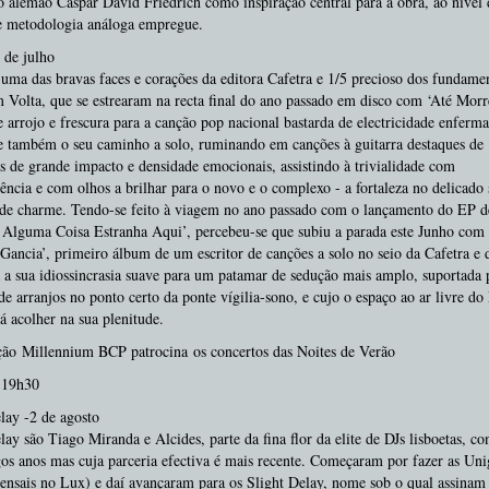
 alemão Caspar David Friedrich como inspiração central para a obra, ao nível 
 e metodologia análoga empregue.
 de julho
ma das bravas faces e corações da editora Cafetra e 1/5 precioso dos fundame
 Volta, que se estrearam na recta final do ano passado em disco com ‘Até Morr
e arrojo e frescura para a canção pop nacional bastarda de electricidade enferma
e também o seu caminho a solo, ruminando em canções à guitarra destaques de
de grande impacto e densidade emocionais, assistindo à trivialidade com
ência e com olhos a brilhar para o novo e o complexo - a fortaleza no delicado
de charme. Tendo-se feito à viagem no ano passado com o lançamento do EP de
 Alguma Coisa Estranha Aqui’, percebeu-se que subiu a parada este Junho com
Gancia’, primeiro álbum de um escritor de canções a solo no seio da Cafetra e 
 a sua idiossincrasia suave para um patamar de sedução mais amplo, suportada
de arranjos no ponto certo da ponte vígilia-sono, e cujo o espaço ao ar livre d
á acolher na sua plenitude.
ão Millennium BCP patrocina os concertos das Noites de Verão
 19h30
lay -2 de agosto
lay são Tiago Miranda e Alcides, parte da fina flor da elite de DJs lisboetas, c
gos anos mas cuja parceria efectiva é mais recente. Começaram por fazer as Uni
ensais no Lux) e daí avançaram para os Slight Delay, nome sob o qual assinam