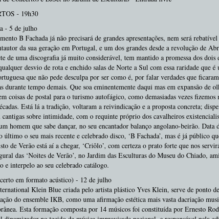
TOS - 19h30
 - 5 de julho
ento B Fachada já não precisará de grandes apresentações, nem será rebatível
tautor da sua geração em Portugal, e um dos grandes desde a revolução de Abr
ete de uma discografia já muito considerável, tem mantido a promessa dos dois 
ualquer desvio de rota e enchido salas de Norte a Sul com essa raridade que é
rtuguesa que não pede desculpa por ser como é, por falar verdades que ficaram
das durante tempo demais. Que soa eminentemente daqui mas em expansão de ol
sem coisas de postal para o turismo autofágico, como demasiadas vezes fizemos 
écadas. Está lá a tradição, voltaram a reivindicação e a proposta concreta; disp
cantigas sobre intimidade, com o requinte próprio dos cavalheiros existencialis
 um homem que sabe dançar, no seu encantador balanço angolano-beirão. Data 
último o seu mais recente e celebrado disco, ‘B Fachada’, mas é já público qu
sto de Verão está aí a chegar, ‘Criôlo’, com certeza o prato forte que nos servir
gural das ‘Noites de Verão’, no Jardim das Esculturas do Museu do Chiado, am
ão e interpelo ao seu celebrado catálogo.
erto em formato acústico) - 12 de julho
ternational Klein Blue criada pelo artista plástico Yves Klein, serve de ponto de
iação do ensemble IKB, como uma afirmação estética mais vasta dacriação musi
ânea. Esta formação composta por 14 músicos foi constituída por Ernesto Rod
l dinamizador no tecido da música improvisada nacional, e responsável pela ed