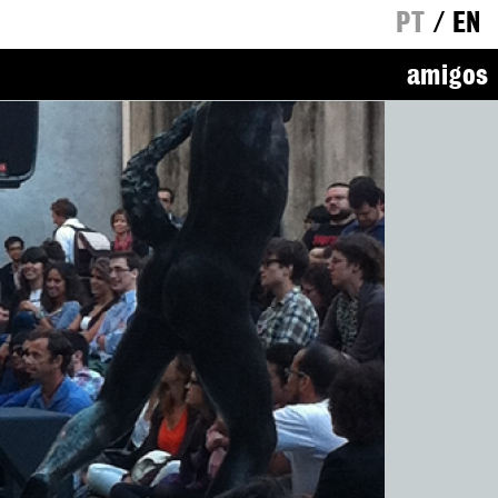
PT
/
EN
amigos