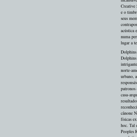
Creative 
e o timbr
seus memb
contrapon
acústica 
numa pers
lugar a t
Dolphins 
Dolphins 
intrigan
norte-ame
urbano, a
responsáv
patronos 
casa-arqu
resultado
reconheci
cânone Ne
físicas e
hoc. Tal 
Peoples R