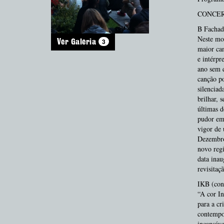
CONCER
B Fachada
Neste mom
3
Ver Galeria
maior can
e intérpr
ano sem q
canção po
silencia
brilhar, 
últimas d
pudor em 
vigor de
Dezembro 
novo regi
data inau
revisitaç
IKB (conc
“A cor In
para a cr
contempor
incansáve