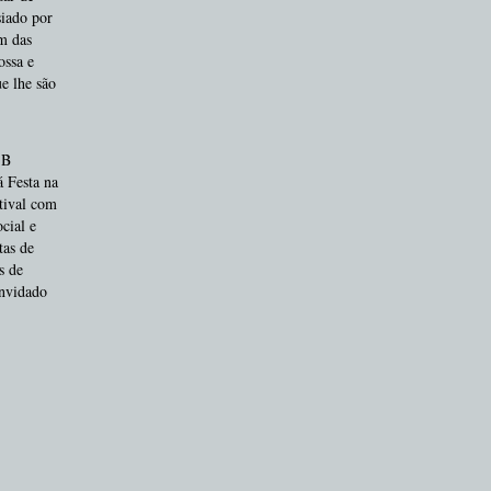
siado por
m das
ossa e
e lhe são
 B
 Festa na
tival com
cial e
tas de
s de
onvidado