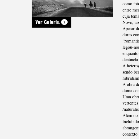
como fotó
entre me
cuja temá
7
Novo, as
Ver Galeria
Apesar do
duras con
“romantis
legou-nos
enquanto 
denúncia 
A heterog
sendo bem
hibridism
A obra de
duma cons
Uma obra 
vertentes
/naturali
Além do 
incluind
abrangent
contexto 