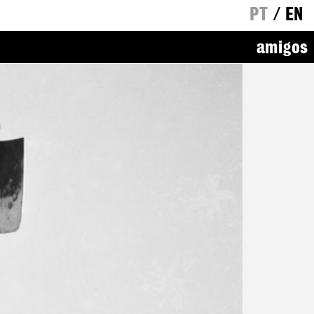
PT
/
EN
amigos