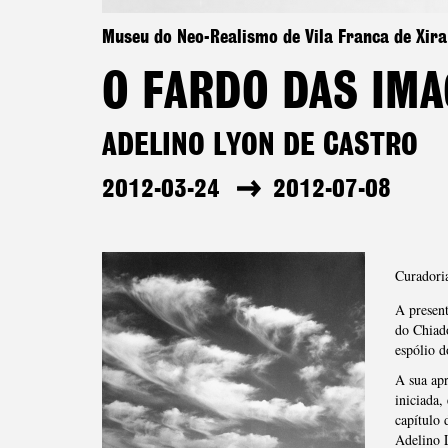
Museu do Neo-Realismo de Vila Franca de Xir
O FARDO DAS IM
ADELINO LYON DE CASTRO
2012-03-24
2012-07-08
Curadori
A presen
do Chiado
espólio d
A sua ap
iniciada
capítulo 
Adelino L