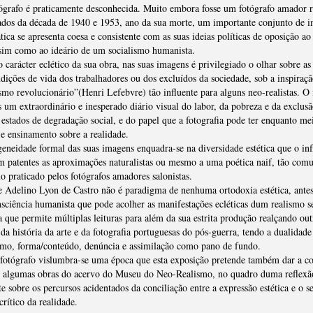
grafo é praticamente desconhecida. Muito embora fosse um fotógrafo amador r
ados da década de 1940 e 1953, ano da sua morte, um importante conjunto de 
tica se apresenta coesa e consistente com as suas ideias políticas de oposição ao
sim como ao ideário de um socialismo humanista.
 carácter eclético da sua obra, nas suas imagens é privilegiado o olhar sobre as
dições de vida dos trabalhadores ou dos excluídos da sociedade, sob a inspiraç
mo revolucionário”(Henri Lefebvre) tão influente para alguns neo-realistas. O 
 um extraordinário e inesperado diário visual do labor, da pobreza e da exclusã
estados de degradação social, e do papel que a fotografia pode ter enquanto me
e ensinamento sobre a realidade.
eneidade formal das suas imagens enquadra-se na diversidade estética que o inf
 patentes as aproximações naturalistas ou mesmo a uma poética naif, tão comu
o praticado pelos fotógrafos amadores salonistas.
 Adelino Lyon de Castro não é paradigma de nenhuma ortodoxia estética, antes
ciência humanista que pode acolher as manifestações ecléticas dum realismo s
que permite múltiplas leituras para além da sua estrita produção realçando out
 da história da arte e da fotografia portuguesas do pós-guerra, tendo a dualidade
smo, forma/conteúdo, denúncia e assimilação como pano de fundo.
fotógrafo vislumbra-se uma época que esta exposição pretende também dar a co
o algumas obras do acervo do Museu do Neo-Realismo, no quadro duma reflexã
e sobre os percursos acidentados da conciliação entre a expressão estética e o s
crítico da realidade.