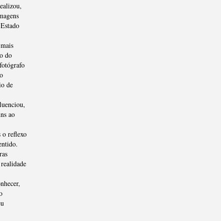
ealizou,
imagens
 Estado
 mais
ão do
fotógrafo
o
io de
luenciou,
ns ao
 o reflexo
entido.
ras
 realidade
nhecer,
o
eu