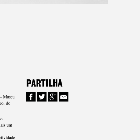
PARTILHA
 – Museu
ro, do
ão
mais um
ctividade