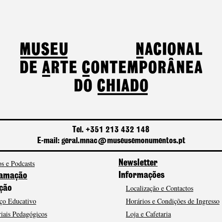
Tel. +351 213 432 148
E-mail: geral.mnac@museusemonumentos.pt
s e Podcasts
Newsletter
Informações
amação
Localização e Contactos
ção
ço Educativo
Horários e Condições de Ingresso
iais Pedagógicos
Loja e Cafetaria