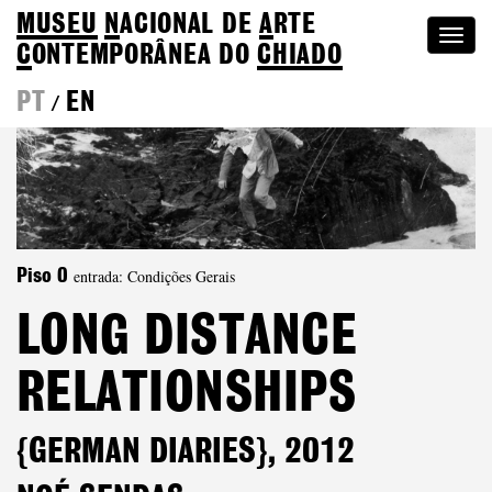
MUSEU
N
ACIONAL
DE
A
RTE
Togg
C
ONTEMPORÂNEA DO
CHIADO
navi
PT
EN
/
entrada: Condições Gerais
Piso 0
LONG DISTANCE
RELATIONSHIPS
{GERMAN DIARIES}, 2012