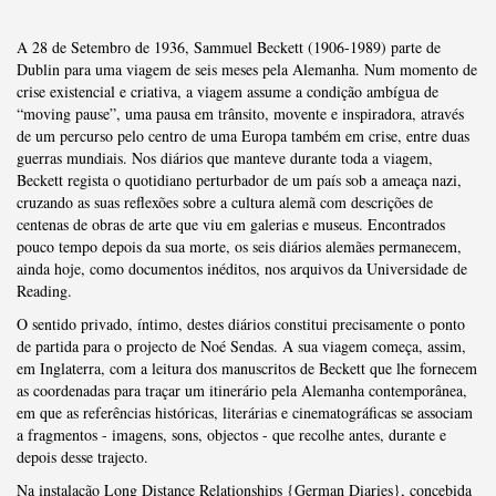
A 28 de Setembro de 1936, Sammuel Beckett (1906-1989) parte de
Dublin para uma viagem de seis meses pela Alemanha. Num momento de
crise existencial e criativa, a viagem assume a condição ambígua de
“moving pause”, uma pausa em trânsito, movente e inspiradora, através
de um percurso pelo centro de uma Europa também em crise, entre duas
guerras mundiais. Nos diários que manteve durante toda a viagem,
Beckett regista o quotidiano perturbador de um país sob a ameaça nazi,
cruzando as suas reflexões sobre a cultura alemã com descrições de
centenas de obras de arte que viu em galerias e museus. Encontrados
pouco tempo depois da sua morte, os seis diários alemães permanecem,
ainda hoje, como documentos inéditos, nos arquivos da Universidade de
Reading.
O sentido privado, íntimo, destes diários constitui precisamente o ponto
de partida para o projecto de Noé Sendas. A sua viagem começa, assim,
em Inglaterra, com a leitura dos manuscritos de Beckett que lhe fornecem
as coordenadas para traçar um itinerário pela Alemanha contemporânea,
em que as referências históricas, literárias e cinematográficas se associam
a fragmentos - imagens, sons, objectos - que recolhe antes, durante e
depois desse trajecto.
Na instalação Long Distance Relationships {German Diaries}, concebida