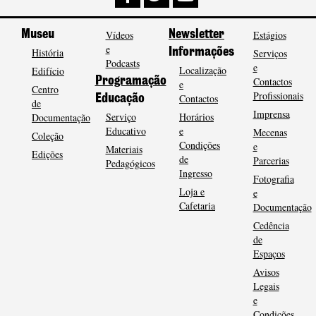
Museu
Vídeos
Newsletter
Estágios
e
História
Informações
Serviços
Podcasts
e
Localização
Edifício
Programação
Contactos
e
Centro
Profissionais
Contactos
Educação
de
Imprensa
Serviço
Horários
Documentação
Educativo
e
Mecenas
Coleção
Condições
e
Materiais
Edições
de
Parcerias
Pedagógicos
Ingresso
Fotografia
Loja e
e
Cafetaria
Documentação
Cedência
de
Espaços
Avisos
Legais
e
Condições