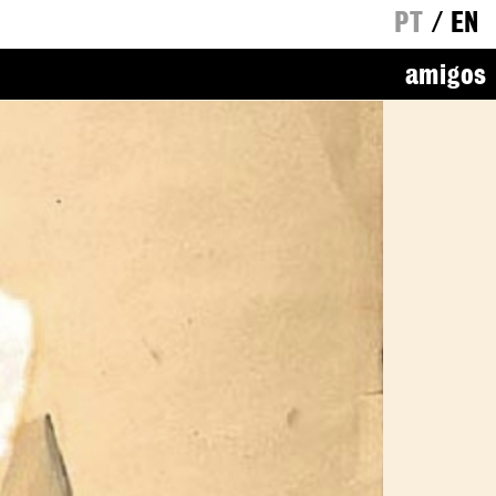
PT
/
EN
amigos