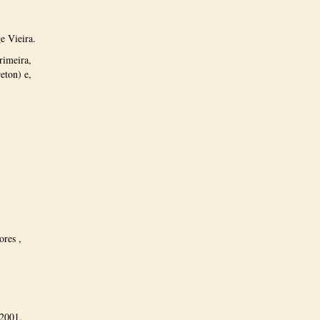
e Vieira.
rimeira,
eton) e,
ores ,
 2001.