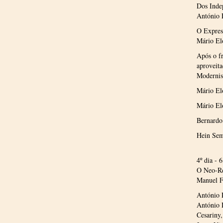
Dos Inde
António F
O Expres
Mário El
Após o fr
aproveit
Modernism
Mário El
Mário Elo
Bernardo
Hein Sem
4º dia - 
O Neo-R
Manuel Fi
António 
António 
Cesariny,