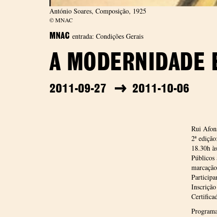
António Soares, Composição, 1925
© MNAC
entrada: Condições Gerais
MNAC
A MODERNIDADE 
2011-09-27
2011-10-06
Rui Afon
2ª edição
18.30h às
Públicos 
marcação
Particip
Inscrição
Certifica
Program