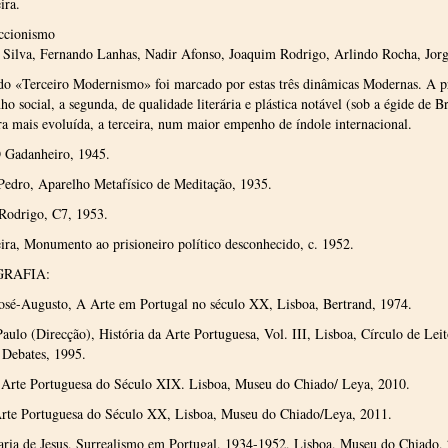
ira.
ccionismo
 Silva, Fernando Lanhas, Nadir Afonso, Joaquim Rodrigo, Arlindo Rocha, Jorg
o «Terceiro Modernismo» foi marcado por estas três dinâmicas Modernas. A p
o social, a segunda, de qualidade literária e plástica notável (sob a égide de Br
a mais evoluída, a terceira, num maior empenho de índole internacional.
 Gadanheiro, 1945.
Pedro, Aparelho Metafísico de Meditação, 1935.
Rodrigo, C7, 1953.
ira, Monumento ao prisioneiro político desconhecido, c. 1952.
GRAFIA:
José-Augusto, A Arte em Portugal no século XX, Lisboa, Bertrand, 1974.
Paulo (Direcção), História da Arte Portuguesa, Vol. III, Lisboa, Círculo de Leit
Debates, 1995.
rte Portuguesa do Século XIX. Lisboa, Museu do Chiado/ Leya, 2010.
te Portuguesa do Século XX, Lisboa, Museu do Chiado/Leya, 2011.
aria de Jesus, Surrealismo em Portugal, 1934-1952, Lisboa, Museu do Chiado,