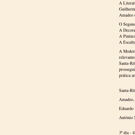
A Litera
Guilherm
Amadeo d
O Segun
A Decoraç
A Pintur
A Escult
A Modern
relevante
Santa-Ri
prossegui
prática a
Santa-Rit
Amadeo, T
Eduardo 
António S
3º dia - 