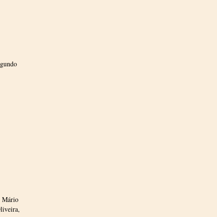
egundo
, Mário
iveira,