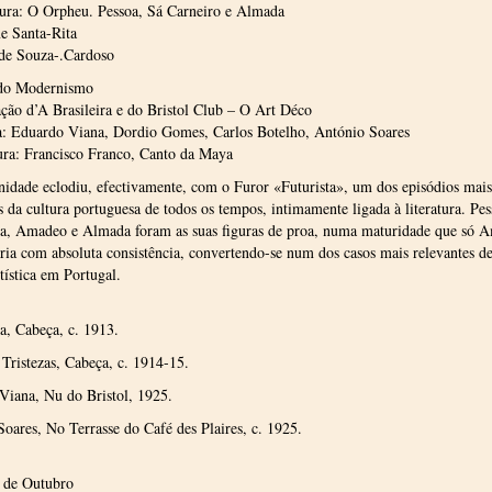
tura: O Orpheu. Pessoa, Sá Carneiro e Almada
e Santa-Rita
e Souza-.Cardoso
do Modernismo
ão d’A Brasileira e do Bristol Club – O Art Déco
a: Eduardo Viana, Dordio Gomes, Carlos Botelho, António Soares
ura: Francisco Franco, Canto da Maya
idade eclodiu, efectivamente, com o Furor «Futurista», um dos episódios mais
s da cultura portuguesa de todos os tempos, intimamente ligada à literatura. Pes
ta, Amadeo e Almada foram as suas figuras de proa, numa maturidade que só 
ria com absoluta consistência, convertendo-se num dos casos mais relevantes de
rtística em Portugal.
a, Cabeça, c. 1913.
ristezas, Cabeça, c. 1914-15.
Viana, Nu do Bristol, 1925.
oares, No Terrasse do Café des Plaires, c. 1925.
4 de Outubro