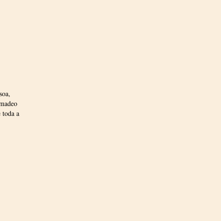
soa,
Amadeo
 toda a