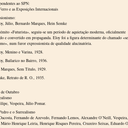
pendentes ao SPN:
erro e as Exposições Internacionais
sionismo:
oy, Júlio, Bernardo Marques, Hein Semke
émito «Futurista», seguiu-se um período de aquietação moderna, oficialmente
ado e convertido em propaganda. Eloy foi a figura determinante do chamado «s
o», num furor expressionista de qualidade alucinatória.
oy, Menino e Varina, 1928.
y, Bailarico no Bairro, 1936.
 Marques, Sem Título, 1929.
ke, Retrato de R. O., 1935.
6 de Outubro
ealismo
lipe, Vespeira, Júlio Pomar.
Pedro e o Surrealismo
Dacosta, Fernando de Azevedo, Fernando Lemos, Alexandre O’Neill, Vespeira
 Mário Henrique Leiria, Henrique Risques Pereira, Cruzeiro Seixas, Eduardo Ol