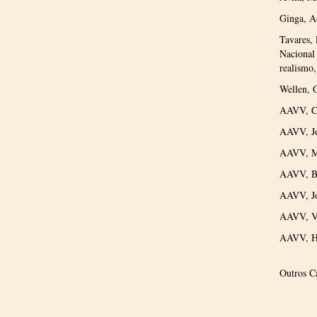
Ginga, A
Tavares, 
Nacional
realismo,
Wellen, G
AAVV, Ch
AAVV, Jo
AAVV, Má
AAVV, Be
AAVV, Jo
AAVV, Ve
AAVV, He
Outros C