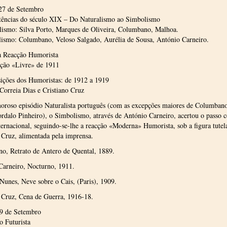
 27 de Setembro
stências do século XIX – Do Naturalismo ao Simbolismo
lismo: Silva Porto, Marques de Oliveira, Columbano, Malhoa.
ismo: Columbano, Veloso Salgado, Aurélia de Sousa, António Carneiro.
 Reacção Humorista
ção «Livre» de 1911
ições dos Humoristas: de 1912 a 1919
orreia Dias e Cristiano Cruz
oroso episódio Naturalista português (com as excepções maiores de Columbano
rdalo Pinheiro), o Simbolismo, através de António Carneiro, acertou o passo 
ernacional, seguindo-se-lhe a reacção «Moderna» Humorista, sob a figura tutel
 Cruz, alimentada pela imprensa.
o, Retrato de Antero de Quental, 1889.
Carneiro, Nocturno, 1911.
unes, Neve sobre o Cais, (Paris), 1909.
 Cruz, Cena de Guerra, 1916-18.
29 de Setembro
o Futurista