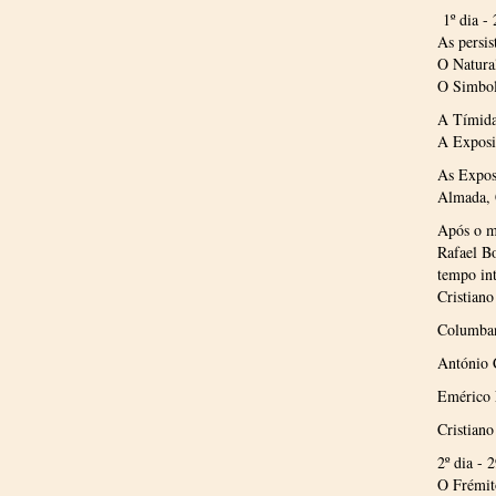
1º dia -
As persi
O Natura
O Simbol
A Tímida
A Exposi
As Expos
Almada, C
Após o m
Rafael Bo
tempo int
Cristiano
Columban
António 
Emérico N
Cristiano
2º dia - 
O Frémit