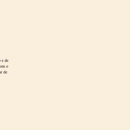
 e de
com o
ar de