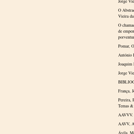
Jorge Vie
O Abstra
Vieira da
O chamad
de empenh
porventur
Pomar, O
António 
Joaquim 
Jorge Vie
BIBLIO
França, 
Pereira, 
Temas & 
AAVVV. A
AAVV, Ar
Ávila, M