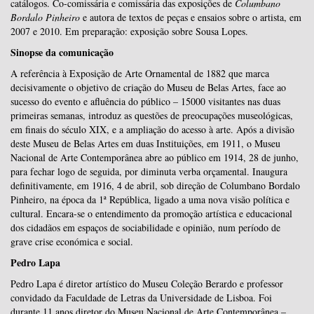
catálogos. Co-comissária e comissária das exposições de
Columbano
Bordalo Pinheiro
e autora de textos de peças e ensaios sobre o artista, em
2007 e 2010. Em preparação: exposição sobre Sousa Lopes.
Sinopse da comunicação
A referência à Exposição de Arte Ornamental de 1882 que marca
decisivamente o objetivo de criação do Museu de Belas Artes, face ao
sucesso do evento e afluência do público – 15000 visitantes nas duas
primeiras semanas, introduz as questões de preocupações museológicas,
em finais do século XIX, e a ampliação do acesso à arte. Após a divisão
deste Museu de Belas Artes em duas Instituições, em 1911, o Museu
Nacional de Arte Contemporânea abre ao público em 1914, 28 de junho,
para fechar logo de seguida, por diminuta verba orçamental. Inaugura
definitivamente, em 1916, 4 de abril, sob direção de Columbano Bordalo
Pinheiro, na época da 1ª República, ligado a uma nova visão política e
cultural. Encara-se o entendimento da promoção artística e educacional
dos cidadãos em espaços de sociabilidade e opinião, num período de
grave crise económica e social.
Pedro Lapa
Pedro Lapa é diretor artístico do Museu Coleção Berardo e professor
convidado da Faculdade de Letras da Universidade de Lisboa. Foi
durante 11 anos diretor do Museu Nacional de Arte Contemporânea –