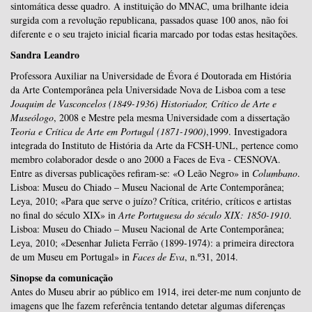
sintomática desse quadro. A instituição do MNAC, uma brilhante ideia
surgida com a revolução republicana, passados quase 100 anos, não foi
diferente e o seu trajeto inicial ficaria marcado por todas estas hesitações.
Sandra Leandro
Professora Auxiliar na Universidade de Évora é Doutorada em História
da Arte Contemporânea pela Universidade Nova de Lisboa com a tese
Joaquim de Vasconcelos (1849-1936) Historiador, Crítico de Arte e
Museólogo
, 2008
e Mestre pela mesma Universidade com a dissertação
Teoria e Crítica de Arte em Portugal (1871-1900)
,1999. Investigadora
integrada do Instituto de História da Arte da FCSH-UNL, pertence como
membro colaborador desde o ano 2000 a Faces de Eva - CESNOVA.
Entre as diversas publicações refiram-se: «O Leão Negro» in
Columbano
.
Lisboa: Museu do Chiado – Museu Nacional de Arte Contemporânea;
Leya, 2010; «Para que serve o juízo? Crítica, critério, críticos e artistas
no final do século XIX» in
Arte Portuguesa do século XIX: 1850-1910
.
Lisboa: Museu do Chiado – Museu Nacional de Arte Contemporânea;
Leya, 2010; «
Desenhar Julieta Ferrão (1899-1974): a primeira directora
de um Museu em Portugal» in
Faces de Eva
, n.º31, 2014.
Sinopse da comunicação
Antes do Museu abrir ao público em 1914, irei deter-me num conjunto de
imagens que lhe fazem referência tentando detetar algumas diferenças