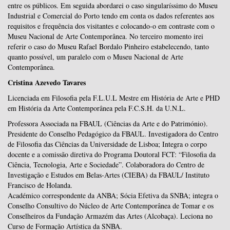
entre os públicos. Em seguida abordarei o caso singularíssimo do Museu
Industrial e Comercial do Porto tendo em conta os dados referentes aos
requisitos e frequência dos visitantes e colocando-o em contraste com o
Museu Nacional de Arte Contemporânea. No terceiro momento irei
referir o caso do Museu Rafael Bordalo Pinheiro estabelecendo, tanto
quanto possível, um paralelo com o Museu Nacional de Arte
Contemporânea.
Cristina Azevedo Tavares
Licenciada em Filosofia pela F.L.U.L Mestre em História de Arte e PHD
em História da Arte Contemporânea pela F.C.S.H. da U.N.L.
Professora Associada na FBAUL (Ciências da Arte e do Património).
Presidente do Conselho Pedagógico da FBAUL. Investigadora do Centro
de Filosofia das Ciências da Universidade de Lisboa; Integra o corpo
docente e a comissão diretiva do Programa Doutoral FCT: “Filosofia da
Ciência, Tecnologia, Arte e Sociedade”. Colaboradora do Centro de
Investigação e Estudos em Belas-Artes (CIEBA) da FBAUL/ Instituto
Francisco de Holanda.
Académico correspondente da ANBA; Sócia Efetiva da SNBA; integra o
Conselho Consultivo do Núcleo de Arte Contemporânea de Tomar e os
Conselheiros da Fundação Armazém das Artes (Alcobaça). Leciona no
Curso de Formação Artística da SNBA.