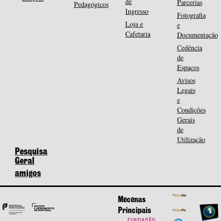
de
Parcerias
Pedagógicos
Ingresso
Fotografia
Loja e
e
Cafetaria
Documentação
Cedência
de
Espaços
Avisos
Legais
e
Condições
Gerais
de
Utilização
Pesquisa
Geral
amigos
Mecenas
Principais