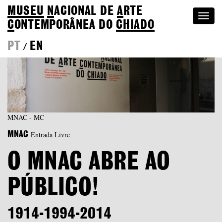
MUSEU
N
ACIONAL
DE
A
RTE
Togg
C
ONTEMPORÂNEA DO
CHIADO
navi
PT
EN
/
MNAC - MC
Entrada Livre
MNAC
O MNAC ABRE AO
PÚBLICO!
1914-1994-2014