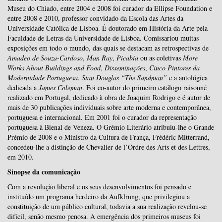
Museu do Chiado, entre 2004 e 2008 foi curador da Ellipse Foundation e
entre 2008 e 2010, professor convidado da Escola das Artes da
Universidade Católica de Lisboa. É doutorado em História da Arte pela
Faculdade de Letras da Universidade de Lisboa. Comissariou muitas
exposições em todo o mundo, das quais se destacam as retrospectivas de
Amadeo de Souza-Cardoso
,
Man Ray
,
Picabia
ou as coletivas
More
Works About Buildings and Food
,
Disseminações
,
Cinco Pintores da
Modernidade Portuguesa
,
Stan Douglas “The Sandman”
e a antológica
dedicada a
James Coleman
.
Foi co-autor do primeiro catálogo raisonné
realizado em Portugal, dedicado à obra de Joaquim Rodrigo e é autor de
mais de 30 publicações individuais sobre arte moderna e contemporânea,
portuguesa e internacional. Em 2001 foi o curador da representação
portuguesa à Bienal de Veneza. O Grémio Literário atribuiu-lhe o Grande
Prémio de 2008 e o Ministro da Cultura de França, Frédéric Mitterrand,
concedeu-lhe a distinção de Chevalier de l’Ordre des Arts et des Lettres,
em 2010.
Sinopse da comunicação
Com a revolução liberal e os seus desenvolvimentos foi pensado e
instituído um programa herdeiro da Aufklrung, que privilegiou a
constituição de um público cultural, todavia a sua realização revelou-se
difícil, senão mesmo penosa. A emergência dos primeiros museus foi