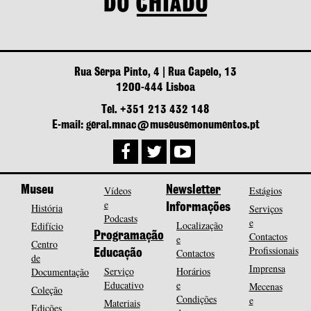
Rua Serpa Pinto, 4 | Rua Capelo, 13
1200-444 Lisboa
Tel. +351 213 432 148
E-mail: geral.mnac@museusemonumentos.pt
Museu
Vídeos
Newsletter
Estágios
e
História
Informações
Serviços
Podcasts
e
Localização
Edifício
Programação
Contactos
e
Centro
Profissionais
Contactos
Educação
de
Imprensa
Serviço
Horários
Documentação
Educativo
e
Mecenas
Coleção
Condições
e
Materiais
Edições