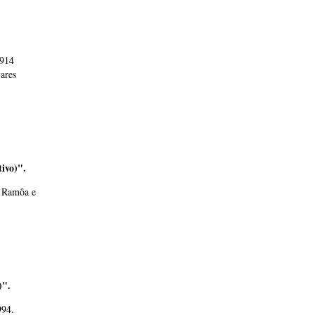
1914
ares
ivo)".
a Ramôa e
)".
994.