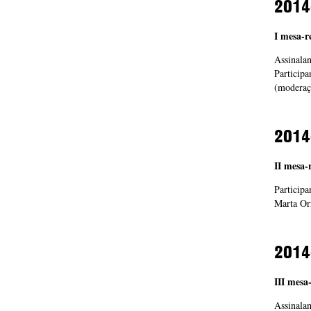
2014
I mesa-r
Assinala
Participa
(moderaç
2014
II mesa-
Participa
Marta Or
2014
III mesa
Assinala