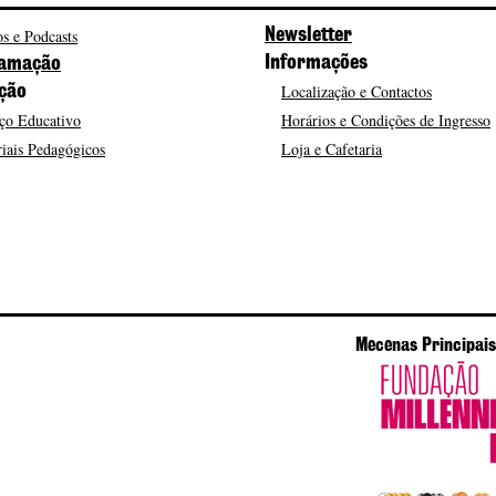
s e Podcasts
Newsletter
Informações
amação
Localização e Contactos
ção
ço Educativo
Horários e Condições de Ingresso
iais Pedagógicos
Loja e Cafetaria
Mecenas Principais