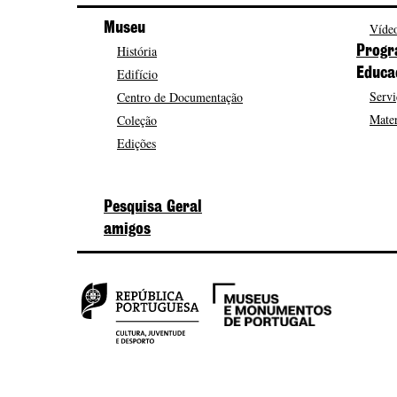
Museu
Vídeo
História
Progr
Edifício
Educa
Servi
Centro de Documentação
Mater
Coleção
Edições
Pesquisa Geral
amigos