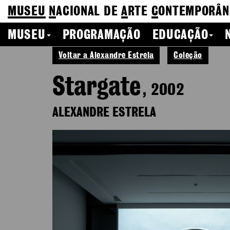
MUSEU
N
ACIONAL
DE
A
RTE
C
ONTEMPORÂN
MUSEU
PROGRAMAÇÃO
EDUCAÇÃO
Voltar a Alexandre Estrela
Coleção
Stargate
, 2002
ALEXANDRE ESTRELA