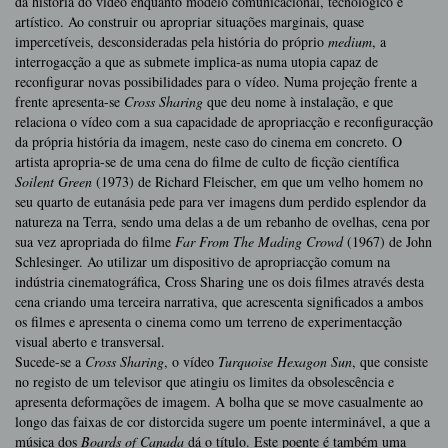
da história do vídeo enquanto modelo comunicacional, tecnológico e
artístico. Ao construir ou apropriar situações marginais, quase
impercetíveis, desconsideradas pela história do próprio
medium
, a
interrogacção a que as submete implica-as numa utopia capaz de
reconfigurar novas possibilidades para o vídeo. Numa projeção frente a
frente apresenta-se
Cross Sharing
que deu nome à instalação, e que
relaciona o vídeo com a sua capacidade de apropriacção e reconfiguracção
da própria história da imagem, neste caso do cinema em concreto. O
artista apropria-se de uma cena do filme de culto de ficção científica
Soilent Green
(1973) de Richard Fleischer, em que um velho homem no
seu quarto de eutanásia pede para ver imagens dum perdido esplendor da
natureza na Terra, sendo uma delas a de um rebanho de ovelhas, cena por
sua vez apropriada do filme
Far From The Mading Crowd
(1967) de John
Schlesinger. Ao utilizar um dispositivo de apropriacção comum na
indústria cinematográfica, Cross Sharing une os dois filmes através desta
cena criando uma terceira narrativa, que acrescenta significados a ambos
os filmes e apresenta o cinema como um terreno de experimentacção
visual aberto e transversal.
Sucede-se a
Cross Sharing
, o vídeo
Turquoise Hexagon Sun
, que consiste
no registo de um televisor que atingiu os limites da obsolescência e
apresenta deformações de imagem. A bolha que se move casualmente ao
longo das faixas de cor distorcida sugere um poente interminável, a que a
música dos
Boards of Canada
dá o título. Este poente é também uma