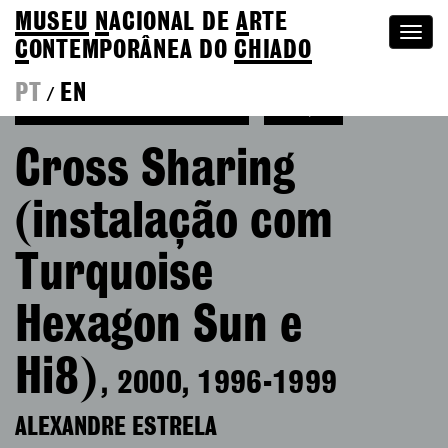
MUSEU
N
ACIONAL
DE
A
RTE
Togg
C
ONTEMPORÂNEA DO
CHIADO
navi
PT
EN
/
Ver mais de Alexandre Estrela
Coleção
Cross Sharing
(instalação com
Turquoise
Hexagon Sun e
Hi8)
, 2000, 1996-1999
ALEXANDRE ESTRELA