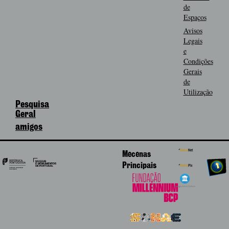
de
Espaços
Avisos
Legais
e
Condições
Gerais
de
Utilização
Pesquisa
Geral
amigos
Mecenas
Principais