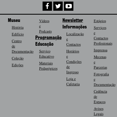
Museu
Vídeos
Newsletter
Estágios
e
História
Informações
Serviços
Podcasts
e
Localização
Edifício
Programação
Contactos
e
Centro
Profissionais
Contactos
Educação
de
Imprensa
Serviço
Horários
Documentação
Educativo
e
Mecenas
Coleção
Condições
e
Materiais
Edições
de
Parcerias
Pedagógicos
Ingresso
Fotografia
Loja e
e
Cafetaria
Documentação
Cedência
de
Espaços
Avisos
Legais