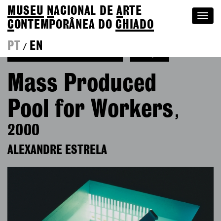
MUSEU
N
ACIONAL
DE
A
RTE
Togg
C
ONTEMPORÂNEA DO
CHIADO
navi
PT
EN
/
Ver mais de Alexandre Estrela
Coleção
Mass Produced
Pool for Workers
,
2000
ALEXANDRE ESTRELA