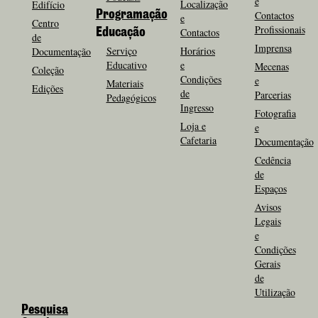
e
Localização
Edifício
Programação
Contactos
e
Centro
Profissionais
Contactos
Educação
de
Imprensa
Serviço
Horários
Documentação
Educativo
e
Mecenas
Coleção
Condições
e
Materiais
Edições
de
Parcerias
Pedagógicos
Ingresso
Fotografia
Loja e
e
Cafetaria
Documentação
Cedência
de
Espaços
Avisos
Legais
e
Condições
Gerais
de
Utilização
Pesquisa