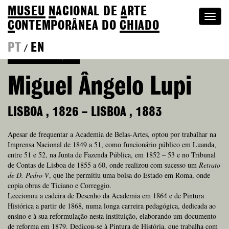
MUSEU
N
ACIONAL
DE
A
RTE
Togg
C
ONTEMPORÂNEA DO
CHIADO
navi
PT
EN
/
Voltar à Coleção
Miguel Ângelo Lupi
LISBOA
,
1826
–
LISBOA
,
1883
Apesar de frequentar a Academia de Belas-Artes, optou por trabalhar na
Imprensa Nacional de 1849 a 51, como funcionário público em Luanda,
entre 51 e 52, na Junta de Fazenda Pública, em 1852 – 53 e no Tribunal
de Contas de Lisboa de 1855 a 60, onde realizou com sucesso um
Retrato
de D. Pedro V
, que lhe permitiu uma bolsa do Estado em Roma, onde
copia obras de Ticiano e Correggio.
Leccionou a cadeira de Desenho da Academia em 1864 e de Pintura
Histórica a partir de 1868, numa longa carreira pedagógica, dedicada ao
ensino e à sua reformulação nesta instituição, elaborando um documento
de reforma em 1879. Dedicou-se à Pintura de História, que trabalha com