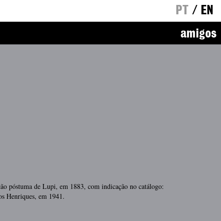
PT
/
EN
amigos
ção póstuma de Lupi, em 1883, com indicação no catálogo:
os Henriques, em 1941.