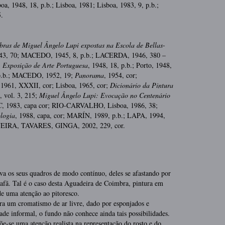
oa, 1948, 18, p.b.; Lisboa, 1981; Lisboa, 1983, 9, p.b.;
5.
bras de Miguel Ângelo Lupi expostas
na Escola de Bellas-
1943, 70; MACEDO, 1945, 8, p.b.; LACERDA, 1946, 380 –
;
Exposição de Arte Portuguesa
, 1948, 18, p.b.; Porto, 1948,
 p.b.; MACEDO, 1952, 19;
Panorama
, 1954, cor;
1961, XXXII, cor; Lisboa, 1965, cor;
Dicionário da Pintura
, vol. 3, 215;
Miguel Ângelo Lupi: Evocação no Centenário
C
, 1983, capa cor; RIO-CARVALHO, Lisboa, 1986, 38;
logia
, 1988, capa, cor; MARÍN, 1989, p.b.; LAPA, 1994,
LVEIRA, TAVARES, GINGA, 2002, 229, cor.
a os seus quadros de modo contínuo, deles se afastando por
afã. Tal é o caso desta Aguadeira de Coimbra, pintura em
de uma atenção ao pitoresco.
ara um cromatismo de ar livre, dado por esponjados e
de informal, o fundo não conhece ainda tais possibilidades.
e-se uma atenção realista na representação do rosto e do