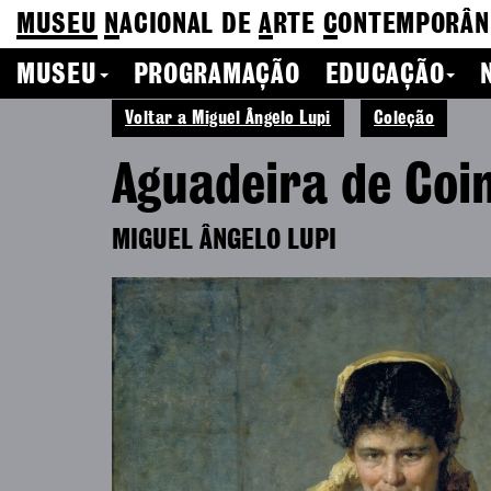
MUSEU
N
ACIONAL
DE
A
RTE
C
ONTEMPORÂN
MUSEU
PROGRAMAÇÃO
EDUCAÇÃO
Voltar a Miguel Ângelo Lupi
Coleção
Aguadeira de Co
MIGUEL ÂNGELO LUPI