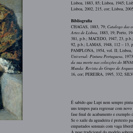
Lisboa, 1883, 85; Lisboa, 1945; Lisb
Lisboa, 2002, 215, cor; Lisboa, 200
Bibliografia
CHAGAS, 1883, 79;
Catalogo das o
Artes de Lisboa
, 1883, 19; Porto, 
381, p.b.; MACEDO, 1947, 23, p.b.
92, p.b.; LAMAS, 1948, 112 – 13,
PAMPLONA, 1954, vol. II; Lisboa, 
Universal: Pintura Portuguesa
, 1973
da sua morte nas colecções
do MNA
Munda: Revista do
Grupo de Arqueo
16, cor; PEREIRA, 1995, 332; SI
É sabido que Lupi nem sempre pintav
uns tempos para regressar com novo 
fase final de acabamento e exemplo 
Se o xaile da aguadeira é pretexto p
empastados sensuais com vaga liberda
À pose tradicional do modelo sobrepõ