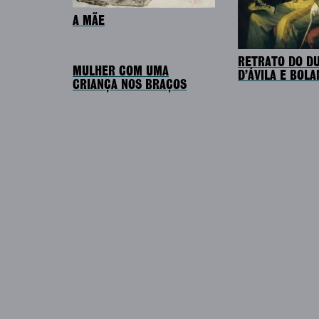
A MÃE
RETRATO DO D
MULHER COM UMA
D’ÁVILA E BOL
CRIANÇA NOS BRAÇOS