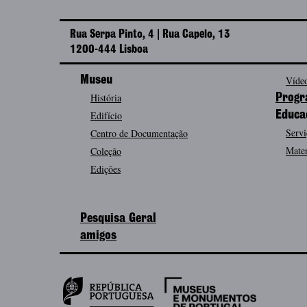
Rua Serpa Pinto, 4 | Rua Capelo, 13
1200-444 Lisboa
Museu
Vídeo
História
Progr
Edifício
Educa
Servi
Centro de Documentação
Mater
Coleção
Edições
Pesquisa Geral
amigos