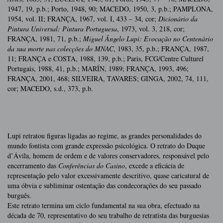
1947, 19, p.b.; Porto, 1948, 90; MACEDO, 1950, 3, p.b.; PAMPLONA,
1954, vol. II; FRANÇA, 1967, vol. I, 433 – 34, cor;
Dicionário da
Pintura Universal: Pintura Portuguesa
, 1973, vol. 3, 218, cor;
FRANÇA, 1981, 71, p.b.;
Miguel Ângelo Lupi: Evocação no Centenário
da sua morte nas colecções do MNAC
, 1983, 35, p.b.; FRANÇA, 1987,
11; FRANÇA e COSTA, 1988, 139, p.b.; Paris, FCG/Centre Culturel
Portugais, 1988, 41, p.b.; MARÍN, 1989; FRANÇA, 1993, 496;
FRANÇA, 2001, 468; SILVEIRA, TAVARES; GINGA, 2002, 74, 111,
cor; MACEDO, s.d., 373, p.b.
Lupi retratou figuras ligadas ao regime, as grandes personalidades do
mundo fontista com grande expressão psicológica. O retrato do Duque
d’Ávila, homem de ordem e de valores conservadores, responsável pelo
encerramento das
Conferências do Casino
, excede a eficácia de
representação pelo valor excessivamente descritivo, quase caricatural de
uma óbvia e subliminar ostentação das condecorações do seu passado
burguês.
Este retrato termina um ciclo fundamental na sua obra, efectuado na
década de 70, representativo do seu trabalho de retratista das burguesias