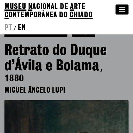
MUSEU
N
ACIONAL
DE
A
RTE
Togg
C
ONTEMPORÂNEA DO
CHIADO
navi
PT
EN
/
Voltar a Miguel Ângelo Lupi
Coleção
Retrato do Duque
d’Ávila e Bolama
,
1880
MIGUEL ÂNGELO LUPI