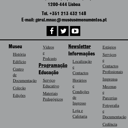
1200-444 Lisboa
Tel. +351 213 432 148
E-mail: geral.mnac@museusemonumentos.pt
Museu
Vídeos
Newsletter
Estágios
e
História
Informações
Serviços
Podcasts
e
Localização
Edifício
Programação
Contactos
e
Centro
Profissionais
Contactos
Educação
de
Imprensa
Serviço
Horários
Documentação
Educativo
e
Mecenas
Coleção
Condições
e
Materiais
Edições
de
Parcerias
Pedagógicos
Ingresso
Fotografia
Loja e
e
Cafetaria
Documentação
Cedência