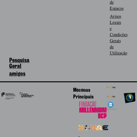
de
Espaços
Avisos
Legais
e
Condições
Gerais
de
Utilização
Pesquisa
Geral
amigos
Mecenas
Principais