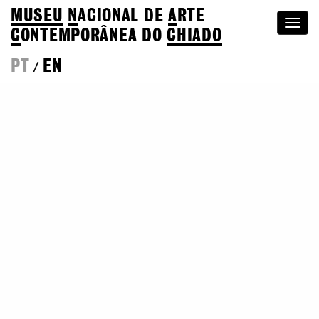
MUSEU
N
ACIONAL
DE
A
RTE
Togg
C
ONTEMPORÂNEA DO
CHIADO
navi
PT
EN
/