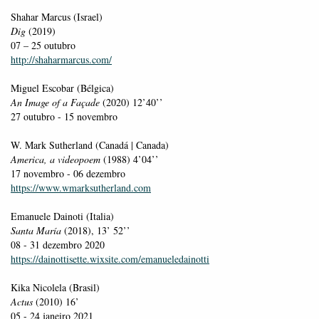
Shahar Marcus (Israel)
Dig
(2019)
07 – 25 outubro
http://shaharmarcus.com/
Miguel Escobar (Bélgica)
An Image of a Façade
(2020) 12’40’’
27 outubro - 15 novembro
W. Mark Sutherland (Canadá | Canada)
America, a videopoem
(1988) 4’04’’
17 novembro - 06 dezembro
https://www.wmarksutherland.com
Emanuele Dainoti (Italia)
Santa María
(2018), 13’ 52’’
08 - 31 dezembro 2020
https://dainottisette.wixsite.com/emanueledainotti
Kika Nicolela (Brasil)
Actus
(2010) 16’
05 - 24 janeiro 2021