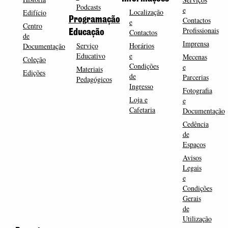
Podcasts
e
Localização
Edifício
Programação
Contactos
e
Centro
Profissionais
Contactos
Educação
de
Imprensa
Serviço
Horários
Documentação
Educativo
e
Mecenas
Coleção
Condições
e
Materiais
Edições
de
Parcerias
Pedagógicos
Ingresso
Fotografia
Loja e
e
Cafetaria
Documentação
Cedência
de
Espaços
Avisos
Legais
e
Condições
Gerais
de
Utilização