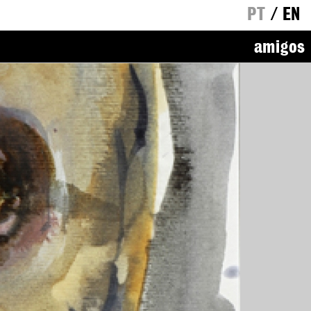
PT
/
EN
amigos