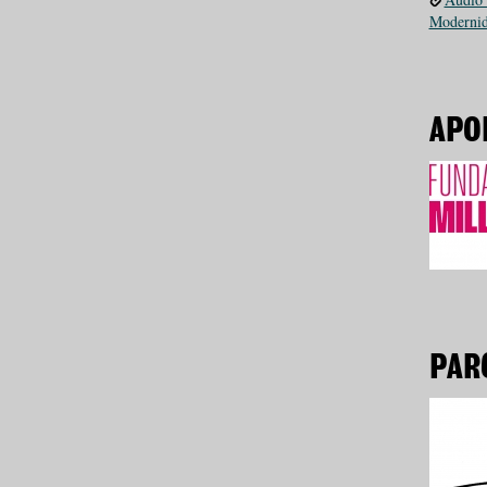
Modernid
APO
PAR