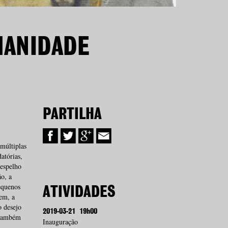
MANIDADE
PARTILHA
múltiplas
atórias,
espelho
o, a
equenos
ATIVIDADES
em, a
o desejo
2019-03-21
19h00
 também
Inauguração