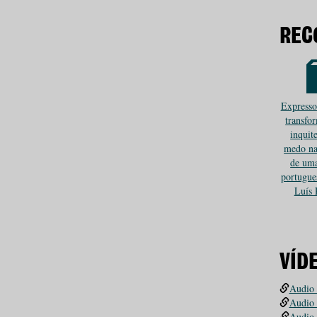
REC
Expresso
transfo
inquit
medo na
de uma
portugue
Luís 
VÍD
Audio 
Audio 
Audio 