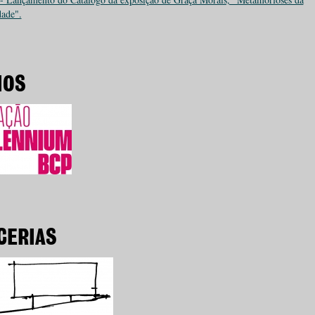
ade".
IOS
CERIAS