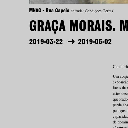
entrada: Condições Gerais
MNAC - Rua Capelo
GRAÇA MORAIS. 
2019-03-22
2019-06-02
Curadoria
Um conjun
exposiçã
faces da 
estes de
quebrado,
perda ab
pedaços 
capacidad
de domíni
aí repres