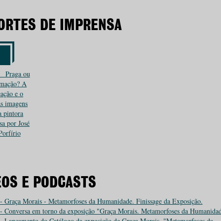
ORTES DE IMPRENSA
_ Praga ou
rmação? A
eação e o
s imagens
 pintora
sa por José
Porfírio
EOS E PODCASTS
- Graça Morais - Metamorfoses da Humanidade. Finissage da Exposição.
- Conversa em torno da exposição "Graça Morais. Metamorfoses da Humanida
- Lançamento do Catálogo da exposição de Graça Morais, "Metamorfoses da