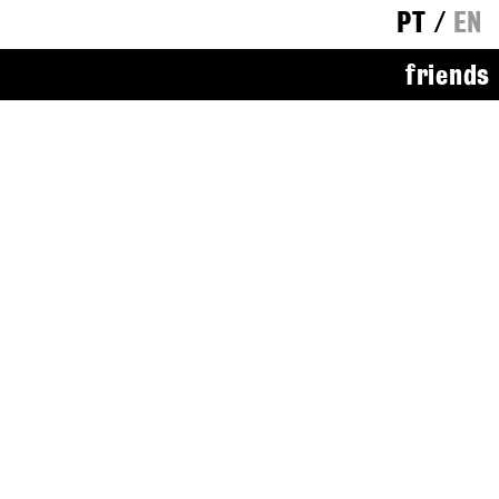
PT
/
EN
friends