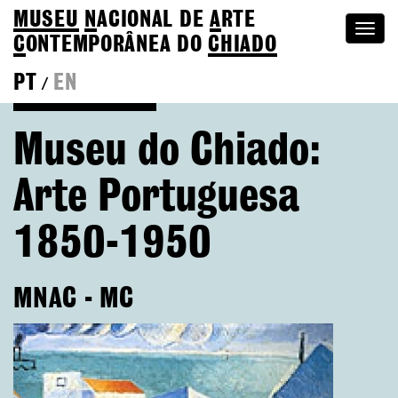
MUSEU
N
ACIONAL
DE
A
RTE
Togg
C
ONTEMPORÂNEA DO
CHIADO
navi
PT
EN
/
Go back to Editions
Museu do Chiado:
Arte Portuguesa
1850-1950
MNAC - MC