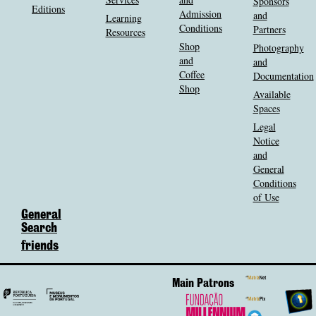
Sponsors
Editions
Admission
and
Learning
Conditions
Partners
Resources
Shop
Photography
and
and
Coffee
Documentation
Shop
Available
Spaces
Legal
Notice
and
General
Conditions
of Use
General
Search
friends
Main Patrons