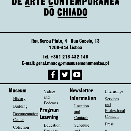
Rua Serpa Pinto, 4 | Rua Capelo, 13
1200-444 Lisboa
Tel. +351 213 432 148
E-mail: geral.mnac@museusemonumentos.pt
Museum
Videos
Newsletter
Internships
and
History
Information
Services
Podcasts
and
Location
Building
Program
Professional
and
Documentation
Contacts
Contacts
Learning
Center
Press
Education
Schedule
Colection
Services
and