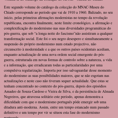
Este segundo volume do catálogo da colecção do MNAC-Museu do
Chiado corresponde ao período que vai de 1910 a 1960. Balizado, no seu
início, pelas primeiras afirmações modernistas no tempo da revolução
republicana, encontra finalmente, neste limite cronológico, a afirmação e
complexificação do modernismo nas suas diversidades programáticas do
pós-guerra, que sob “a longa noite do fascismo”não assistiram a qualquer
transformação social. Este foi o seu negro desespero e simultaneamente a
suspensão do próprio modernismo num estado projectivo, não
circunscrito à modernidade e a que os outros países ocidentais acediam,
enquanto actualização de uma nova ordem social emergente do pós-
guerra, estruturada em novas formas de controlo sobre a natureza, a vida
e a informação, que erradicaram todas as particularidades por uma
compulsiva regularização. Importa por isso salvaguardar desse momento
do modernismo as suas possibilidades maiores, que se não esgotam nas
actualizações e neste caso não tiveram sequer actualidade. Que estas se
tenham concentrado no contexto do pós-guerra, depois dos episódios
Amadeo de Souza-Cardoso e Vieira de Silva, e da persistência de Almada
Negreiros, que atravessa solitário este período, apenas demonstra a
dificuldade com que o modernismo português pôde emergir sob uma
ditadura anti-moderna. Assim, entre um tempo estancado num passado
definitivo e um tempo por vir se situou esta fase do modernismo
português.