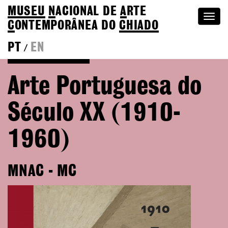
MUSEU
N
ACIONAL
DE
A
RTE
Togg
C
ONTEMPORÂNEA DO
CHIADO
navi
PT
EN
/
Go back to Editions
Arte Portuguesa do
Século XX (1910-
1960)
MNAC - MC