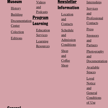
Museum
Videos
Newsletter
Internships
and
History
Information
Services
Podcasts
and
Location
Building
Program
Professional
and
Documentation
Contacts
Contacts
Learning
Center
Press
Education
Schedule
Colection
Services
and
Sponsors
Editions
Admission
and
Learning
Conditions
Partners
Resources
Shop
Photography
and
and
Coffee
Documentation
Shop
Available
Spaces
Legal
Notice
and
General
Conditions
of Use