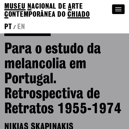
MUSEU
N
ACIONAL
DE
A
RTE
Togg
C
ONTEMPORÂNEA DO
CHIADO
navi
PT
EN
/
Go back to Editions
Para o estudo da
melancolia em
Portugal.
Retrospectiva de
Retratos 1955-1974
NIKIAS SKAPINAKIS