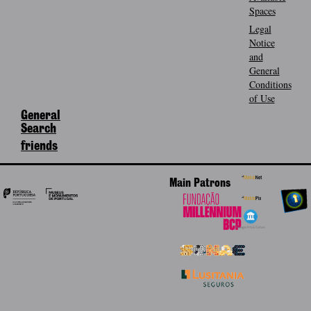
Spaces
Legal
Notice
and
General
Conditions
of Use
General
Search
friends
Main Patrons