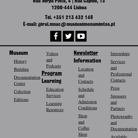
Rua Serpa Pinto, 4 | Rua Capelo, 13
1200-444 Lisboa
Tel. +351 213 432 148
E-mail: geral.mnac@museusemonumentos.pt
Museum
Videos
Newsletter
Internships
and
History
Information
Services
Podcasts
and
Location
Building
Program
Professional
and
Documentation
Contacts
Contacts
Learning
Center
Press
Education
Schedule
Colection
Services
and
Sponsors
Editions
Admission
and
Learning
Conditions
Partners
Resources
Shop
Photography
and
and
Coffee
Documentation
Shop
Available