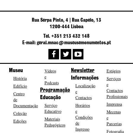
Rua Serpa Pinto, 4 | Rua Capelo, 13
1200-444 Lisboa
Tel. +351 213 432 148
E-mail: geral.mnac@museusemonumentos.pt
Museu
Vídeos
Newsletter
Estágios
e
História
Informações
Serviços
Podcasts
e
Localização
Edifício
Programação
Contactos
e
Centro
Profissionais
Contactos
Educação
de
Imprensa
Serviço
Horários
Documentação
Educativo
e
Mecenas
Coleção
Condições
e
Materiais
Edições
de
Parcerias
Pedagógicos
Ingresso
Fotografia