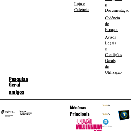
Loja e
e
Cafetaria
Documentação
Cedência
de
Espaços
Avisos
Legais
e
Condições
Gerais
de
Utilização
Pesquisa
Geral
amigos
Mecenas
Principais