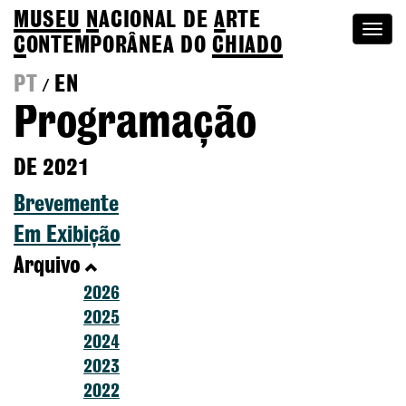
MUSEU
N
ACIONAL
DE
A
RTE
Togg
C
ONTEMPORÂNEA DO
CHIADO
navi
PT
EN
/
Programação
DE 2021
Brevemente
Em Exibição
Arquivo
2026
2025
2024
2023
2022