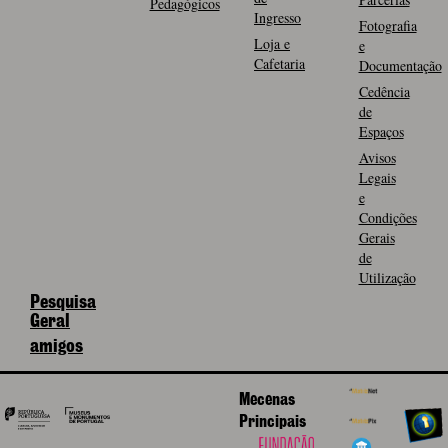
Pedagógicos
Ingresso
Fotografia
Loja e
e
Cafetaria
Documentação
Cedência
de
Espaços
Avisos
Legais
e
Condições
Gerais
de
Utilização
Pesquisa
Geral
amigos
Mecenas
Principais