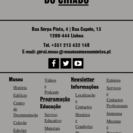
Rua Serpa Pinto, 4 | Rua Capelo, 13
1200-444 Lisboa
Tel. +351 213 432 148
E-mail: geral.mnac@museusemonumentos.pt
Museu
Vídeos
Newsletter
Estágios
e
História
Informações
Serviços
Podcasts
e
Localização
Edifício
Programação
Contactos
e
Centro
Profissionais
Contactos
Educação
de
Imprensa
Serviço
Horários
Documentação
Educativo
e
Mecenas
Coleção
Condições
e
Materiais
Edições
de
Parcerias