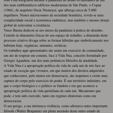
dos mais emblemáticos edifícios modernistas de São Paulo, o Copan
(1966), do arquiteto Óscar Niemeyer, que alberga cerca de 5.000
inquilinos. Nestes microcosmos da sociedade brasileira, revela-se uma
complexidade social e económica endémica, mas também o mesmo desejo
global de reinventar a existência.
Vasco Barata dedicou-se nos meses da pandemia à prática do desenho.
Contido às dimensões físicas do seu espaço de trabalho, a dimensão deste
processo criativo divaga sobre as formas híbridas que simbolicamente nos
habitam hoje, orgânicas, mutantes, erráticas.
Os trabalhos aqui apresentados são assim um exercício de comunidade,
um ato de respirar em comum, face à Vida Nua, conceito formulado por
Giorgio Agamben, um dos mais polémicos filósofos da atualidade.
A Vida Nua é a apropriação política da vida de cada um de nós face ao
estado de exceção que vivemos, em que muitos dos direitos adquiridos
que conhecemos, pelo menos em democracia, são suspensos e existe uma
captura do corpo pelo exercício do poder. É um território indistinto, em
que o corpo biológico e o político se fundem e em que acontece a
apropriação política da vida quotidiana de cada um. Mecanismo que
pode, e tem sido exercido, tanto em regimes ditatoriais como em
democracias.
O seu perigo, a sua intrínseca violência, como afirmava outro importante
filósofo (Walter Benjamin) em plena ascensão desse outro estado de