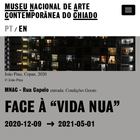
MUSEU
N
ACIONAL
DE
A
RTE
Togg
C
ONTEMPORÂNEA DO
CHIADO
navi
PT
EN
/
João Pina, Copan, 2020
© João Pina
entrada: Condições Gerais
MNAC - Rua Capelo
FACE À “VIDA NUA”
2020-12-09
2021-05-01