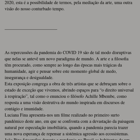
2020, esta é a possibilidade de termos, pela mediação da arte, uma outra
visão do nosso conturbado tempo.
________________________
As repercussões da pandemia do COVID 19 são de tal modo disruptivas
que nelas se antevê um novo paradigma de mundo. A arte e a filosofia
têm procurado, como sempre ao longo das épocas mais trágicas da
humanidade, agir e pensar sobre este momento global de medo,
insegurança e desigualdade.
Esta exposição congrega a obra de três artistas que se debruçam sobre o
estado de exceção que vivemos, abrindo espaços para “o direito universal
à respiração”, tal como o enunciou o filósofo Achille Mbembe, como
resposta a uma visão destrutiva do mundo inspirada em discursos de
contágio e imunidade.
Luciana Fina apresenta-nos um filme realizado no primeiro surto
pandémico deste ano, em que se confronta com a devastação da paisagem
natural por especulação imobiliária, quando a pandemia parecia trazer
uma nova esperança de repensar a sistémica agressão aos ecossistemas.
João Pina fotografou durante a pandemia no Brasil os habitantes de um