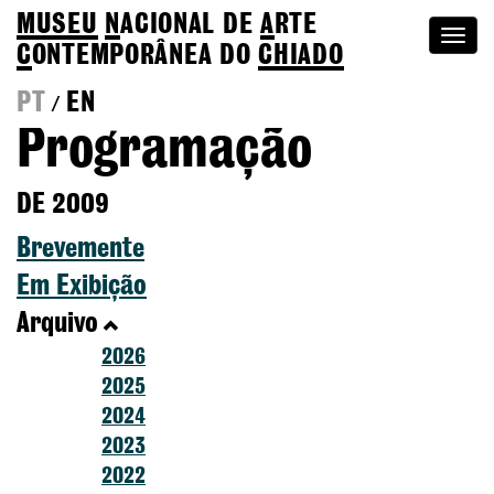
MUSEU
N
ACIONAL
DE
A
RTE
Togg
C
ONTEMPORÂNEA DO
CHIADO
navi
PT
EN
/
Programação
DE 2009
Brevemente
Em Exibição
Arquivo
2026
2025
2024
2023
2022