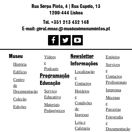
Rua Serpa Pinto, 4 | Rua Capelo, 13
1200-444 Lisboa
Tel. +351 213 432 148
E-mail: geral.mnac@museusemonumentos.pt
Museu
Vídeos
Newsletter
Estágios
e
História
Informações
Serviços
Podcasts
e
Localização
Edifício
Programação
Contactos
e
Centro
Profissionais
Contactos
Educação
de
Imprensa
Serviço
Horários
Documentação
Educativo
e
Mecenas
Coleção
Condições
e
Materiais
Edições
de
Parcerias
Pedagógicos
Ingresso
Fotografia
Loja e
e
Cafetaria
Documentação