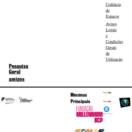
Cedência
de
Espaços
Avisos
Legais
e
Condições
Gerais
de
Utilização
Pesquisa
Geral
amigos
Mecenas
Principais