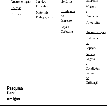
Imprensa
Serviço
Horários
Documentação
Educativo
e
Mecenas
Coleção
Condições
e
Materiais
Edições
de
Parcerias
Pedagógicos
Ingresso
Fotografia
Loja e
e
Cafetaria
Documentação
Cedência
de
Espaços
Avisos
Legais
e
Condições
Gerais
de
Utilização
Pesquisa
Geral
amigos