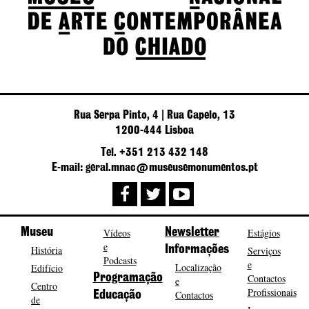
Rua Serpa Pinto, 4 | Rua Capelo, 13
1200-444 Lisboa
Tel. +351 213 432 148
E-mail: geral.mnac@museusemonumentos.pt
Museu
Vídeos
Newsletter
Estágios
e
História
Informações
Serviços
Podcasts
e
Localização
Edifício
Programação
Contactos
e
Centro
Profissionais
Contactos
Educação
de