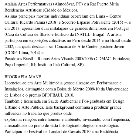
Atalaia Artes Performativas (Almodôvar, PT) e a Rat Puerto Mitla
Residencias Artísticas (Cidade do México).
As suas principais mostras individuais ocorreram em Lima – Centro
Cultural Ricardo Palma (2018) e Socorro Espacio Polivalente (2015) –, e
em 2017, apresentou duas instalações de grandes dimensões em Portugal
(Casa da Cultura de Ílhavo e Edifício da INATEL, Braga). A artista
participou em exposições colectivas no Peru desde 2014 e no Brasil desde
2002, das quais destacam-se, Concurso de Arte Contemporáneo Joven
(CCRP, Lima, 2014) e
Paradoxos Brasil – Rumos Artes Visuais 2005/2006 (CDMAC, Fortaleza;
Paço Imperial, RJ; Instituto Itaú Cultural, SP).
BIOGRAFIA MANÉ
Licenciou-se em Arte Multimédia (especialização em Performance e
Instalação), distinguida com a Bolsa de Mérito 2009/10 da Universidade
de Lisboa e o prémio BPI/FBAUL 2010.
Também é licenciada em Saúde Ambiental e Pós-graduada em Design
Urbano e Arte Pública. Este background continua a produzir grande
influência no trabalho que produz onde
explora as relações entre homem e ambiente, invocando, com frequência,
a sexualidade do ponto de vista fisiológico/biológico e sociológico.
Participou no Festival de Landart de Cascais 2010 e na Residência