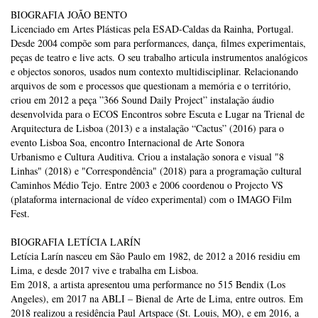
BIOGRAFIA JOÃO BENTO
Licenciado em Artes Plásticas pela ESAD-Caldas da Rainha, Portugal.
Desde 2004 compõe som para performances, dança, filmes experimentais,
peças de teatro e live acts. O seu trabalho articula instrumentos analógicos
e objectos sonoros, usados num contexto multidisciplinar. Relacionando
arquivos de som e processos que questionam a memória e o território,
criou em 2012 a peça ”366 Sound Daily Project” instalação áudio
desenvolvida para o ECOS Encontros sobre Escuta e Lugar na Trienal de
Arquitectura de Lisboa (2013) e a instalação “Cactus” (2016) para o
evento Lisboa Soa, encontro Internacional de Arte Sonora
Urbanismo e Cultura Auditiva. Criou a instalação sonora e visual "8
Linhas" (2018) e "Correspondência" (2018) para a programação cultural
Caminhos Médio Tejo. Entre 2003 e 2006 coordenou o Projecto VS
(plataforma internacional de vídeo experimental) com o IMAGO Film
Fest.
BIOGRAFIA LETÍCIA LARÍN
Letícia Larín nasceu em São Paulo em 1982, de 2012 a 2016 residiu em
Lima, e desde 2017 vive e trabalha em Lisboa.
Em 2018, a artista apresentou uma performance no 515 Bendix (Los
Angeles), em 2017 na ABLI – Bienal de Arte de Lima, entre outros. Em
2018 realizou a residência Paul Artspace (St. Louis, MO), e em 2016, a