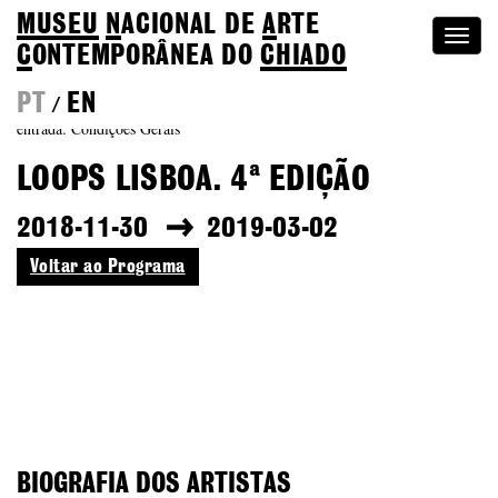
MUSEU
N
ACIONAL
DE
A
RTE
Togg
C
ONTEMPORÂNEA DO
CHIADO
navi
PT
EN
/
entrada: Condições Gerais
LOOPS LISBOA. 4ª EDIÇÃO
2018-11-30
2019-03-02
Voltar ao Programa
BIOGRAFIA DOS ARTISTAS