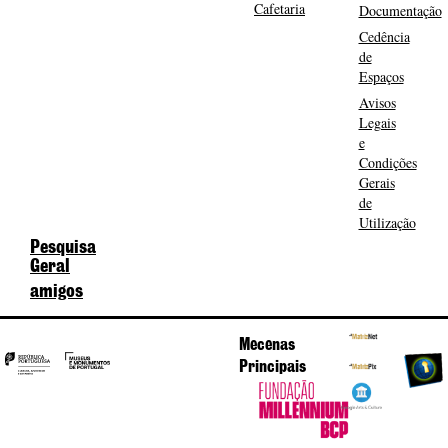
Cafetaria
Documentação
Cedência
de
Espaços
Avisos
Legais
e
Condições
Gerais
de
Utilização
Pesquisa
Geral
amigos
Mecenas
Principais