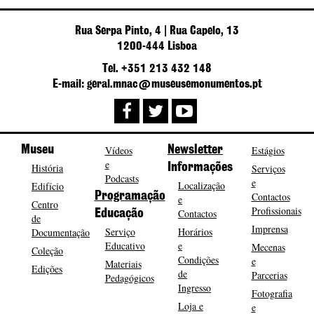
Rua Serpa Pinto, 4 | Rua Capelo, 13
1200-444 Lisboa
Tel. +351 213 432 148
E-mail: geral.mnac@museusemonumentos.pt
Museu
Vídeos
Newsletter
Estágios
e
História
Informações
Serviços
Podcasts
e
Localização
Edifício
Programação
Contactos
e
Centro
Profissionais
Contactos
Educação
de
Imprensa
Serviço
Horários
Documentação
Educativo
e
Mecenas
Coleção
Condições
e
Materiais
Edições
de
Parcerias
Pedagógicos
Ingresso
Fotografia
Loja e
e