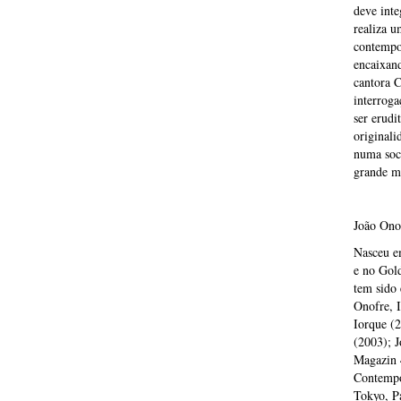
deve inte
realiza u
contempor
encaixand
cantora C
interroga
ser erudi
originali
numa soci
grande ma
João Onof
Nasceu e
e no Gol
tem sido 
Onofre, 
Iorque (
(2003); J
Magazin 4
Contempo
Tokyo, Pa