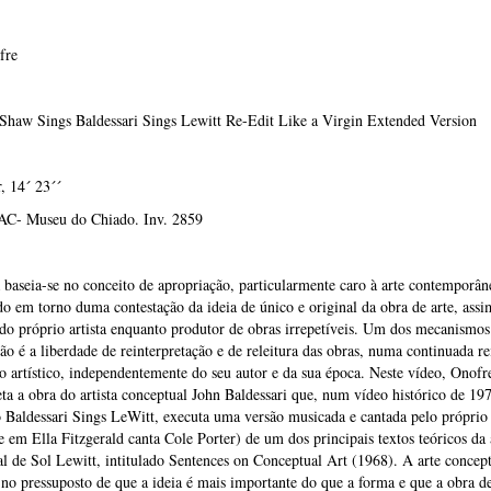
fre
 Shaw Sings Baldessari Sings Lewitt Re-Edit Like a Virgin Extended Version
, 14´ 23´´
C- Museu do Chiado. Inv. 2859
 baseia-se no conceito de apropriação, particularmente caro à arte contemporân
do em torno duma contestação da ideia de único e original da obra de arte, ass
do próprio artista enquanto produtor de obras irrepetíveis. Um dos mecanismos
ão é a liberdade de reinterpretação e de releitura das obras, numa continuada r
o artístico, independentemente do seu autor e da sua época. Neste vídeo, Onofr
eta a obra do artista conceptual John Baldessari que, num vídeo histórico de 19
o Baldessari Sings LeWitt, executa uma versão musicada e cantada pelo próprio 
 em Ella Fitzgerald canta Cole Porter) de um dos principais textos teóricos da 
l de Sol Lewitt, intitulado Sentences on Conceptual Art (1968). A arte concep
 no pressuposto de que a ideia é mais importante do que a forma e que a obra de