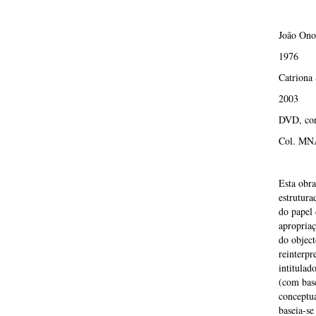
João Ono
1976
Catriona
2003
DVD, cor
Col. MNA
Esta obra
estrutura
do papel 
apropriaç
do object
reinterpr
intitulad
(com base
conceptua
baseia-se