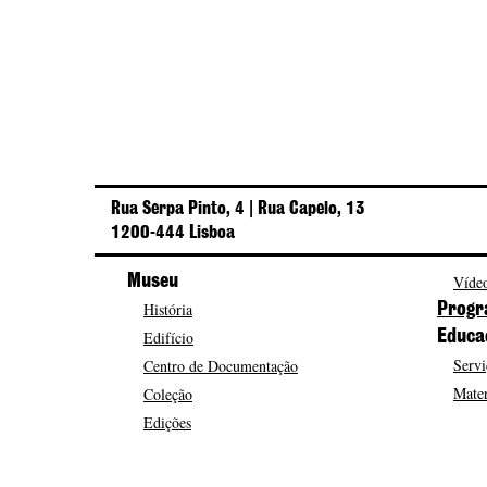
Rua Serpa Pinto, 4 | Rua Capelo, 13
1200-444 Lisboa
Museu
Vídeo
História
Progr
Edifício
Educa
Servi
Centro de Documentação
Mater
Coleção
Edições