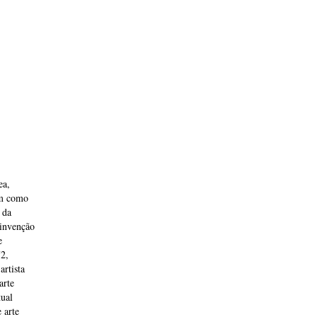
ea,
im como
 da
einvenção
e
72,
artista
arte
tual
 arte