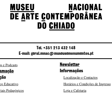
Tel. +351 213 432 148
E-mail: geral.mnac@museusemonumentos.pt
s e Podcasts
Newsletter
Informações
amação
Localização e Contactos
ção
ço Educativo
Horários e Condições de Ingresso
iais Pedagógicos
Loja e Cafetaria