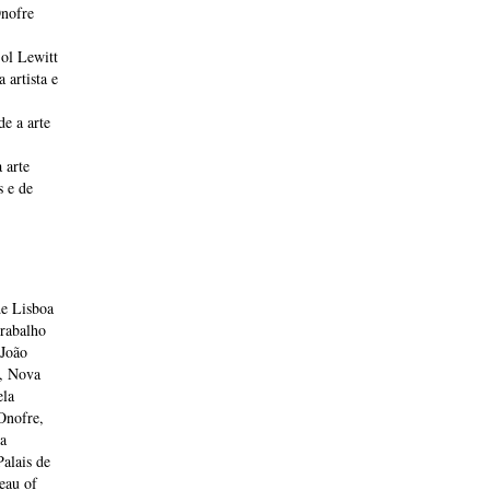
Onofre
ol Lewitt
 artista e
de a arte
 arte
s e de
de Lisboa
rabalho
 João
, Nova
la
Onofre,
a
alais de
eau of