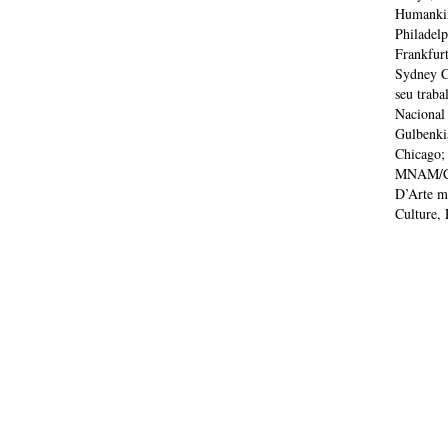
Humankin
Philadel
Frankfur
Sydney C
seu traba
Nacional
Gulbenki
Chicago;
MNAM/CCI
D’Arte mo
Culture, 