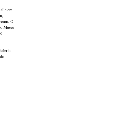
halle em
u,
useum. O
o o Museu
te
,
aleria
 de