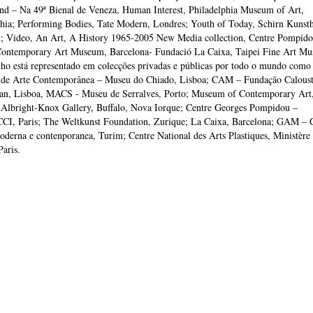
d – Na 49ª Bienal de Veneza, Human Interest, Philadelphia Museum of Art,
phia; Performing Bodies, Tate Modern, Londres; Youth of Today, Schirn Kunst
t; Video, An Art, A History 1965-2005 New Media collection, Centre Pompido
ontemporary Art Museum, Barcelona- Fundació La Caixa, Taipei Fine Art M
lho está representado em colecções privadas e públicas por todo o mundo com
 de Arte Contemporânea – Museu do Chiado, Lisboa; CAM – Fundação Calous
an, Lisboa, MACS - Museu de Serralves, Porto; Museum of Contemporary Art
 Albright-Knox Gallery, Buffalo, Nova Iorque; Centre Georges Pompidou –
, Paris; The Weltkunst Foundation, Zurique; La Caixa, Barcelona; GAM – G
derna e contenporanea, Turim; Centre National des Arts Plastiques, Ministère
Paris.