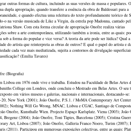
grar outras formas de cultura, incluindo as suas versões de massa e populares. 
ma dupla apropriação, quando transfere a essência da obra de Baldessari para a
aneidade, e quando efectua uma releitura do texto profundamente teórico de S
o-o na versão musicada de Like a Virgin, da estrela pop Madonna, cantado pela
atriona Shaw. Com esta forma circular de apropriação Onofre realiza várias
ções sobre a arte contemporânea, utilizando também a ironia, entre as quais: po
ta sob a forma do popular e vice versa? A teoria da arte pode ser lúdica? Qual a
dade do artista que reinterpreta as obras de outros? E qual o papel do artista e da
edade cada vez mais mediatizada, sujeita a contornos de divulgação superficiai
ssificação? (Emília Tavares)
re (Biografia)
m Lisboa em 1976 onde vive e trabalha. Estudou na Faculdade de Belas Artes 
dsmiths College em Londres, onde concluiu o Mestrado em Belas Artes. O seu t
exposto em vários museus e galerias, nacionais e internacionais, destacando-se:
I-20, New York (2001); João Onofre, P.S.1. / MoMA Contemporary Art Center
2002); Nothing Will Go Wrong, MNAC, Lisboa e CGAC, Santiago de Composte
oão Onofre, Kunsthalle Wien. Projecto Espaço Karlsplatz. Viena (2003); João 
, Bregenz (2004); João Onofre, Toni Tàpies, Barcelona (2005); Cristina Guerr
rary Art, Lisboa (2007); João Onofre, Galleria Franco Noero, Turim (2007); P
ris (2011). Participou em numerosas exposições colectivas, entre as quais: Plat