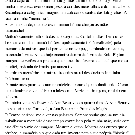
Olho a capa do meu álbum de fotografias de infância e consigo ver a
minha mãe a escrever o meu peso, a cor dos meus olhos e do meu cabelo.
Reconheço a caligrafia. Imagino-a a colocar os cantos das fotografias. A
fazer a minha “memória”.
Anos mais tarde, quando essa “memória” me chegou às mãos,
desmanchei-a.
Meticulosamente retirei todas as fotografias. Cortei muitas. Dei outras.
Troquei a minha “memória” (escrupulosamente fiel à realidade) pela
memória de outros, que fui perdendo no tempo, guardando em caixas,
marcando livros. Ainda hoje encontro dentro de livros da Enid Blyton
imagens de verões em praias a que nunca fui, árvores de natal que nunca
enfeitei, rodeada de irmãs que nunca tive.
Guardo as memórias de outros, trocadas na adolescência pela minha.
O álbum ficou.
Durante anos guardado numa prateleira, como objecto danificado. Como
que a lembrar o vandalismo adolescente. Vazio em imagens, repleto em
palavras.
Da minha vida, só frases : A Ana Beatriz com quatro dias. A Ana Beatriz
no seu primeiro Carnaval, a Ana Beatriz na Praia das Maçãs.
O Tempo ensinou-me a ver nas palavras. Sempre soube que, se um dia
trabalhasse a memória desse tempo compilado pela minha mãe, seria com
esse álbum vazio de imagens. Mostrar o vazio. Mostrar aos outros que o
cérebro, a memória e o que cada um inventa para a sua própria “história”