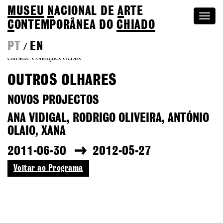
MUSEU
N
ACIONAL
DE
A
RTE
Togg
C
ONTEMPORÂNEA DO
CHIADO
navi
PT
EN
/
entrada: Condições Gerais
OUTROS OLHARES
NOVOS PROJECTOS
ANA VIDIGAL, RODRIGO OLIVEIRA, ANTÓNIO
OLAIO, XANA
2011-06-30
2012-05-27
Voltar ao Programa