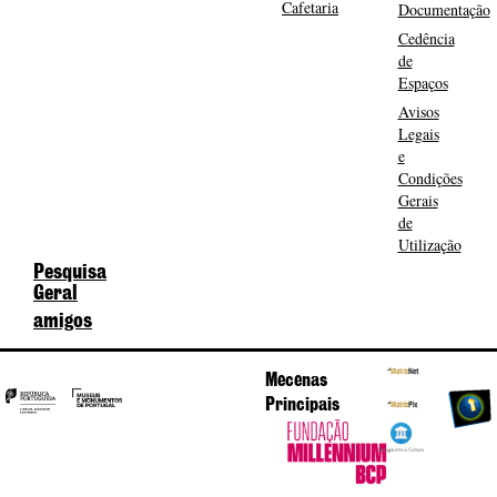
Cafetaria
Documentação
Cedência
de
Espaços
Avisos
Legais
e
Condições
Gerais
de
Utilização
Pesquisa
Geral
amigos
Mecenas
Principais