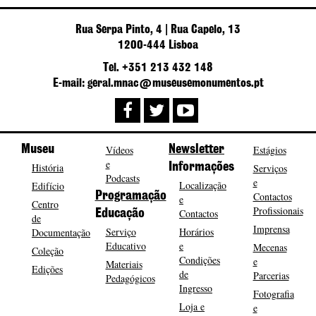
Rua Serpa Pinto, 4 | Rua Capelo, 13
1200-444 Lisboa
Tel. +351 213 432 148
E-mail: geral.mnac@museusemonumentos.pt
Museu
Vídeos
Newsletter
Estágios
e
História
Informações
Serviços
Podcasts
e
Localização
Edifício
Programação
Contactos
e
Centro
Profissionais
Contactos
Educação
de
Imprensa
Serviço
Horários
Documentação
Educativo
e
Mecenas
Coleção
Condições
e
Materiais
Edições
de
Parcerias
Pedagógicos
Ingresso
Fotografia
Loja e
e